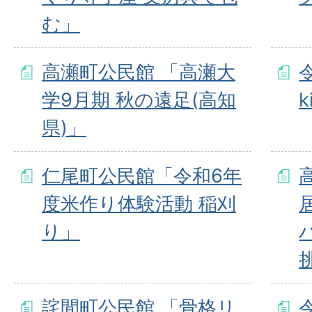
む」
高瀬町公民館 「高瀬大
学9月期 秋の遠足(高知
県)」
仁尾町公民館「令和6年
度米作り体験活動 稲刈
り」
詫間町公民館 「骨格リ