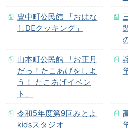
豊中町公民館 「おはな
しDEクッキング」
山本町公民館 「お正月
だっ！たこあげをしよ
う！ たこあげイベン
ト」
令和5年度第9回みとよ
kidsスタジオ