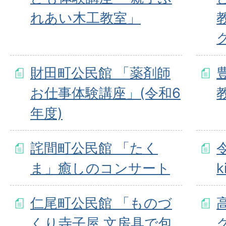
れあい木工教室」
財田町公民館 「薬剤師
お仕事体験講座」(令和6
年度)
詫間町公民館 「たく
ま」癒しのコンサート
仁尾町公民館 「ものづ
くり寺子屋 文房具で包