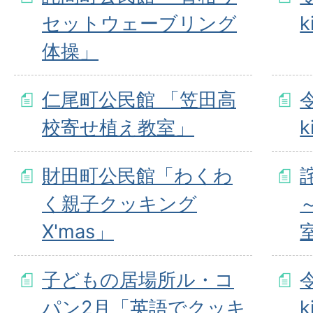
セットウェーブリング
体操」
仁尾町公民館 「笠田高
校寄せ植え教室」
財田町公民館「わくわ
く親子クッキング
X'mas」
子どもの居場所ル・コ
パン2月「英語でクッキ