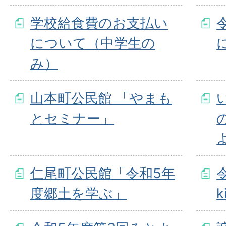
学校給食費のお支払い
について（中学生の
み）
山本町公民館 「やまも
とセミナー」
仁尾町公民館「令和5年
度郷土を学ぶ」