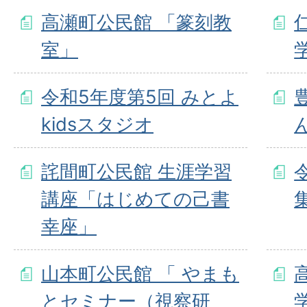
高瀬町公民館 「篆刻教
室」
令和5年度第5回 みとよ
kidsスタジオ
詫間町公民館 生涯学習
講座「はじめての己書
幸座」
山本町公民館 「 やまも
とセミナー（視察研