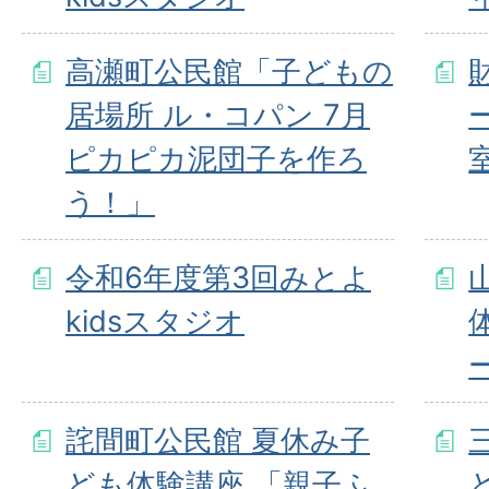
高瀬町公民館「子どもの
居場所 ル・コパン 7月
ピカピカ泥団子を作ろ
う！」
令和6年度第3回みとよ
kidsスタジオ
詫間町公民館 夏休み子
ども体験講座 「親子ふ