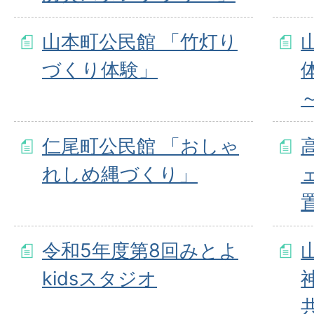
山本町公民館 「竹灯り
づくり体験」
仁尾町公民館 「おしゃ
れしめ縄づくり」
令和5年度第8回みとよ
kidsスタジオ