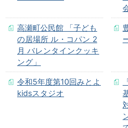
高瀬町公民館 「子ども
の居場所 ル・コパン 2
月 バレンタインクッキ
ング」
令和5年度第10回みとよ
kidsスタジオ