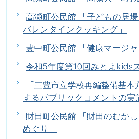
高瀬町公民館 「子どもの居場
バレンタインクッキング」
豊中町公民館 「健康マージャ
令和5年度第10回みとよkid
「三豊市立学校再編整備基本方針
するパブリックコメントの実
財田町公民館 「財田のむか
めぐり」