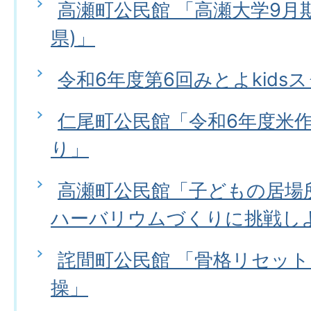
高瀬町公民館 「高瀬大学9月期
県)」
令和6年度第6回みとよkids
仁尾町公民館「令和6年度米作
り」
高瀬町公民館「子どもの居場所
ハーバリウムづくりに挑戦し
詫間町公民館 「骨格リセッ
操」