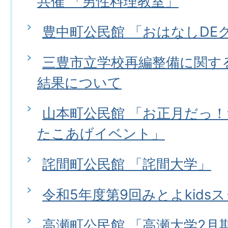
共催 「男性料理教室」
豊中町公民館 「おはなしDE
三豊市立学校再編整備に関す
結果について
山本町公民館 「お正月だっ
たこあげイベント」
詫間町公民館 「詫間大学」
令和5年度第9回みとよkids
高瀬町公民館 「高瀬大学2月