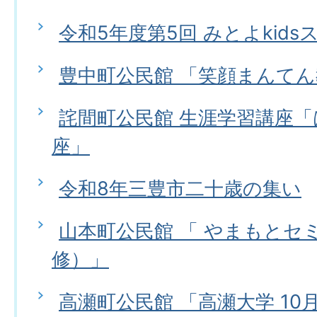
令和5年度第5回 みとよkids
豊中町公民館 「笑顔まんて
詫間町公民館 生涯学習講座
座」
令和8年三豊市二十歳の集い
山本町公民館 「 やまもとセ
修）」
高瀬町公民館 「高瀬大学 10