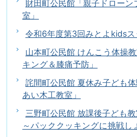
財田町公民館「親子ドローン
室」
令和6年度第3回みとよkids
山本町公民館 けんこう体操
キング＆膝痛予防」
詫間町公民館 夏休み子ども体
あい木工教室」
三野町公民館 放課後子ども
～パッククッキングに挑戦し