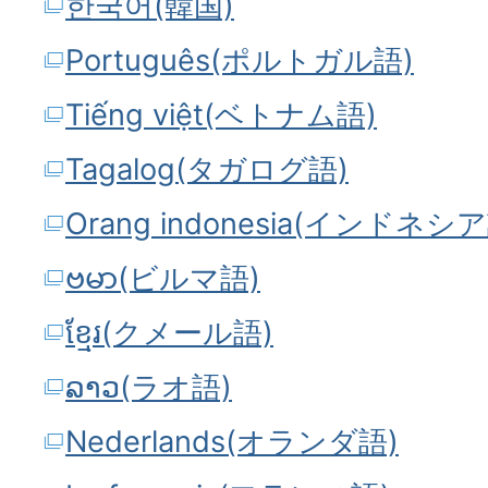
한국어(韓国)
Português(ポルトガル語)
Tiếng việt(ベトナム語)
Tagalog(タガログ語)
Orang indonesia(インドネシ
ဗမာ(ビルマ語)
ខ្មែរ(クメール語)
ລາວ(ラオ語)
Nederlands(オランダ語)