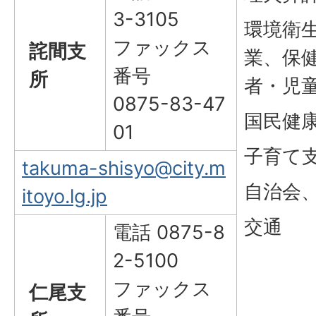
3-3105
環境衛
ファックス
詫間支
業、保
番号
所
者・児
0875-83-47
国民健
01
子育て
takuma-shisyo@city.m
自治会
itoyo.lg.jp
交通
電話 0875-8
2-5100
ファックス
仁尾支