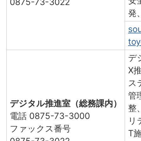
安
0875-73-3022
発
so
toy
デ
X
ス
管
デジタル推進室（総務課内）
整
電話 0875-73-3000
リ
ファックス番号
T