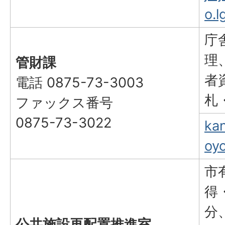
o.l
庁
理
管財課
者
電話 0875-73-3003
札
ファックス番号
0875-73-3022
kan
oyo
市
得
分
公共施設再配置推進室