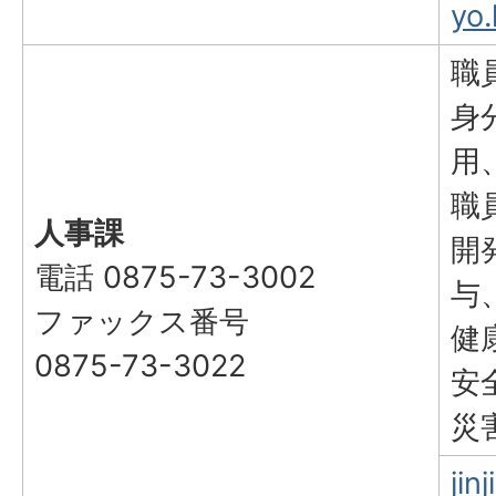
yo.
職
身
用
職
人事課
開
電話 0875-73-3002
与
ファックス番号
健
0875-73-3022
安
災
jin