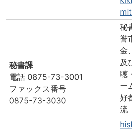
kik
mit
秘
誉
金
及
秘書課
聴
電話 0875-73-3001
ー
ファックス番号
好
0875-73-3030
流
his