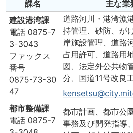
課名
主な業
道路河川・港湾漁
建設港湾課
持管理、砂防、が
電話 0875-7
岸施設管理、道路
3-3043
占用許可、道路用
ファックス
図、法定外公共物
番号
分、国道11号改良
0875-73-30
47
kensetsu@city.mito
都市整備課
都市計画、都市公
電話 0875-7
事務及び開発指導
3-3048