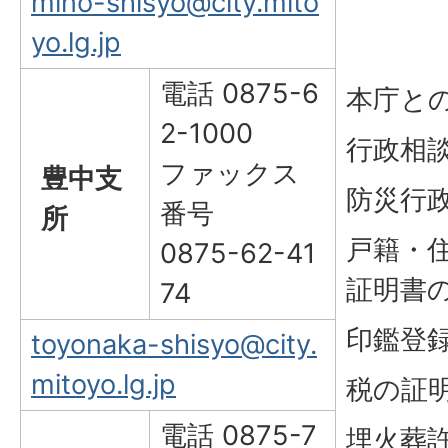
mino-shisyo@city.mito
yo.lg.jp
電話 0875-6
本庁と
2-1000
行政相
ファックス
豊中支
防災行
番号
所
戸籍・
0875-62-41
証明書
74
印鑑登
toyonaka-shisyo@city.
mitoyo.lg.jp
税の証
電話 0875-7
埋火葬