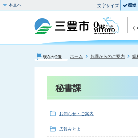
本文へ
文字サイズ
く
ホーム
各課からのご案内
総
現在の位置
秘書課
お知らせ・ご案内
広報みとよ