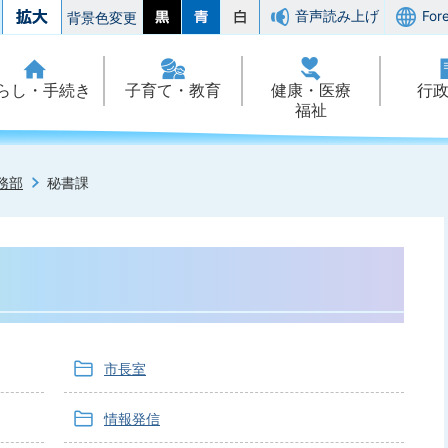
音声読み上げ
For
背景色変更
らし・手続き
子育て・教育
健康・医療
行
福祉
務部
秘書課
市長室
情報発信