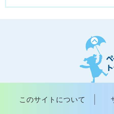
ペ
ー
ジ
ト
ッ
プ
このサイトについて
へ