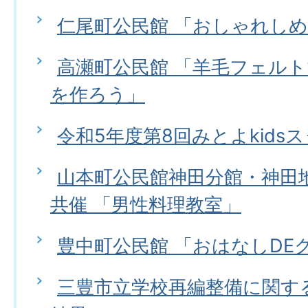
仁尾町公民館 「おしゃれし
高瀬町公民館 「羊毛フェル
を作ろう」
令和5年度第8回みとよkids
山本町公民館神田分館・神田
共催 「男性料理教室」
豊中町公民館 「おはなしDE
三豊市立学校再編整備に関す