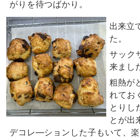
がりを待つばかり。
出来立
た。
サック
来まし
粗熱が
れてお
とりし
とが出
デコレ―ションした子もいて、楽