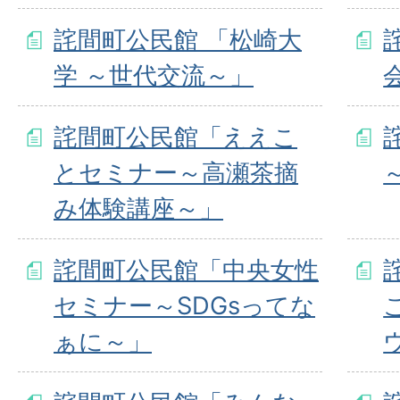
詫間町公民館 「松崎大
学 ～世代交流～」
詫間町公民館「ええこ
とセミナー～高瀬茶摘
み体験講座～」
詫間町公民館「中央女性
セミナー～SDGsってな
ぁに～」