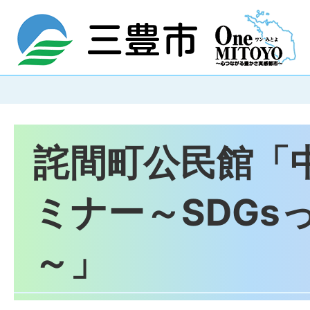
詫間町公民館「
ミナー～SDGs
～」