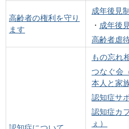
成年後見
高齢者の権利を守り
・
成年後
ます
高齢者虐
もの忘れ
つなぐ会
本人と家
認知症サ
認知症カ
ぇ）
認知症について