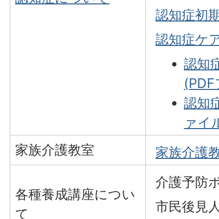
認知症初
認知症ケ
認知
(PD
認知
ァイル
家族介護教室
家族介護
介護予防
各種養成講座につい
市民後見
て