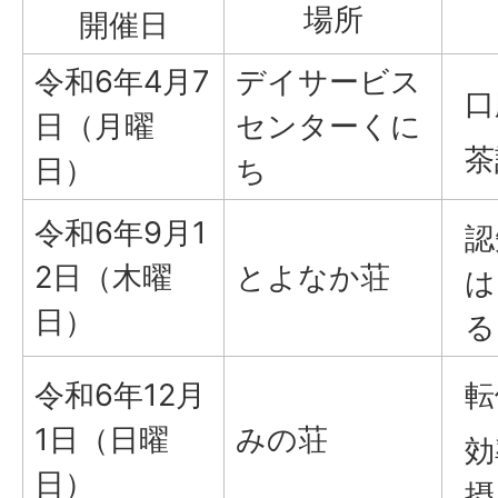
場所
開催日
令和6年4月7
デイサービス
口
日（月曜
センターくに
茶
日）
ち
令和6年9月1
認
2日（木曜
とよなか荘
は
日）
る
令和6年12月
転
1日（日曜
みの荘
効
日）
摂