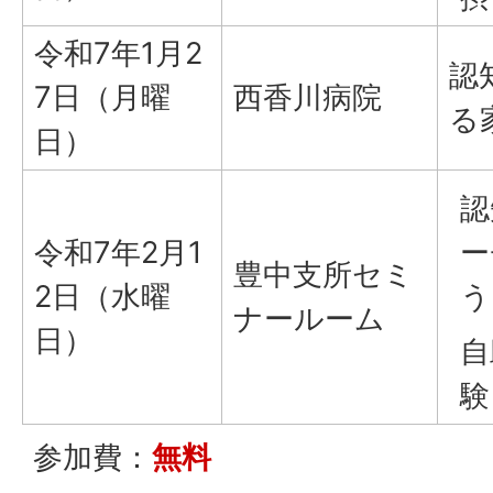
令和7年1月2
認
7日（月曜
西香川病院
る
日）
認
令和7年2月1
ー
豊中支所セミ
2日（水曜
う
ナールーム
日）
自
験
参加費：
無料