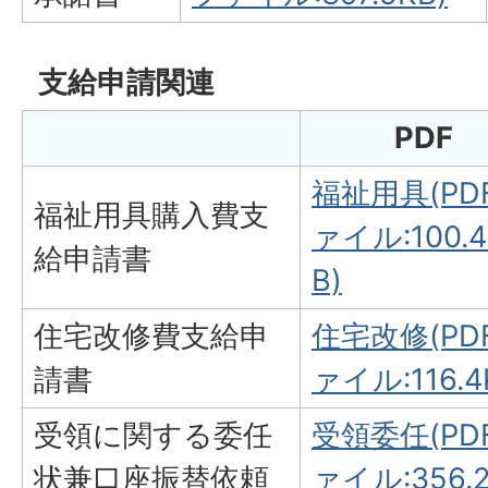
支給申請関連
PDF
福祉用具(PD
福祉用具購入費支
ァイル:100.4
給申請書
B)
住宅改修費支給申
住宅改修(PD
請書
ァイル:116.4
受領に関する委任
受領委任(PD
状兼口座振替依頼
ァイル:356.