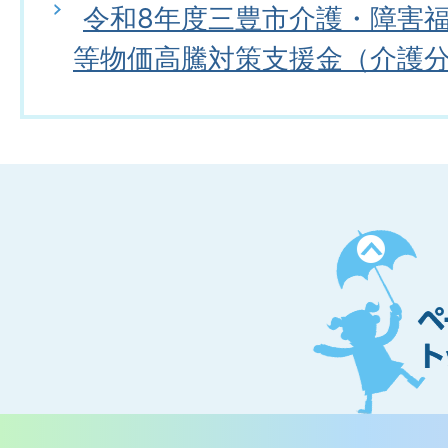
令和8年度三豊市介護・障害
等物価高騰対策支援金（介護
ペ
ー
ジ
ト
ッ