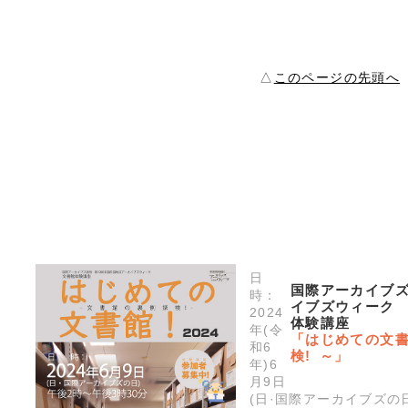
△
このページの先頭へ
日
国際アーカイブズ
時：
イブズウィーク
2024
体験講座
年(令
「はじめての文書
和6
検! ～」
年)6
月9日
(日·国際アーカイブズの