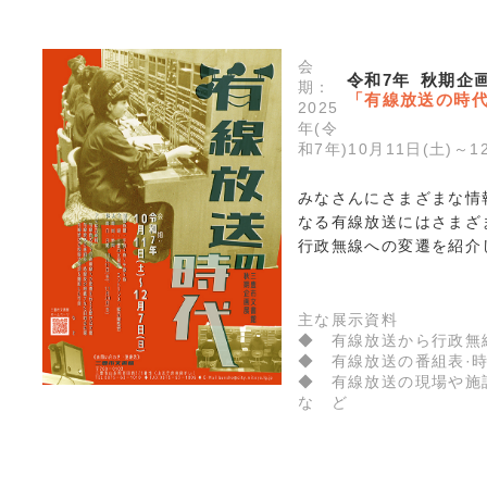
会
令和7年 秋期企
期：
「有線放送の時
2025
年(令
和7年)10月11日(土)～1
みなさんにさまざまな情
なる有線放送にはさまざ
行政無線への変遷を紹介
主な展示資料
◆ 有線放送から行政無
◆ 有線放送の番組表·
◆ 有線放送の現場や施
な ど