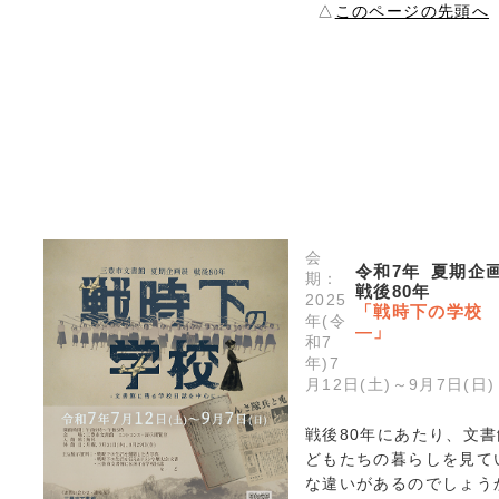
△
このページの先頭へ
会
令和7年 夏期企
期：
戦後80年
2025
「戦時下の学校
年(令
―」
和7
年)7
月12日(土)～9月7日(日)
戦後80年にあたり、文
どもたちの暮らしを見て
な違いがあるのでしょう