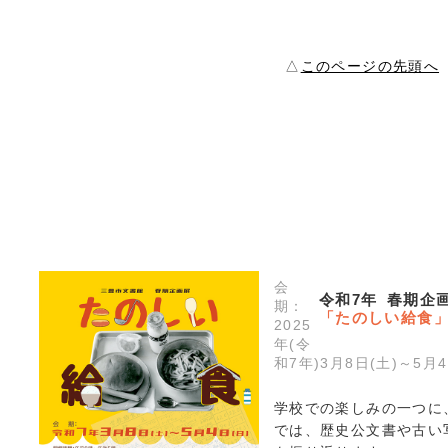
△
このページの先頭へ
会
令和7年 春期企
期：
「たのしい給食
2025
年(令
和7年)3月8日(土)～5月4
学校での楽しみの一つに
では、歴史公文書や古い