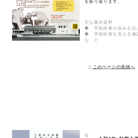
を振り返ります。
主な展示資料
◆ 学校給食の歩みを伝
◆ 学校給食を支える施
な ど
△
このページの先頭へ
会