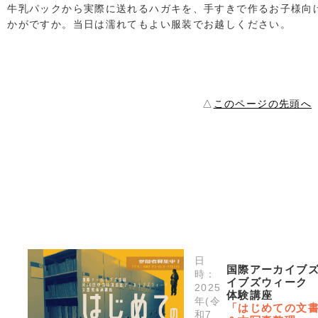
牛乳パックから実際に送れるハガキを、手すきで作るお子様向
かがですか。当日は濡れてもよい服装でお越しください。
△
このページの先頭へ
日
国際アーカイブズ
時：
イブズウィーク
2025
体験講座
年(令
「はじめての文書館
和7