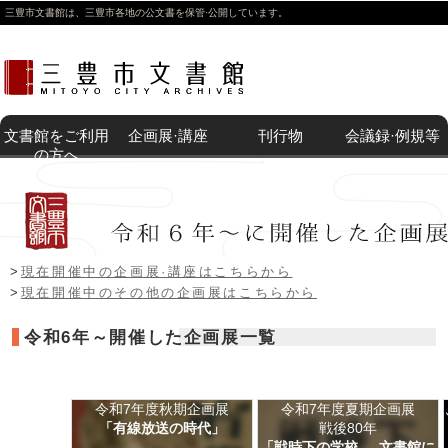
三豊市文書館は、三豊市各地の公文書を保管·公開しています。
文書館をご利用
企画展·講座
刊行物
会議録·例規等
の方へ
トップページ
>>>
企画展
>>>
過去に開催した企画展・講座
開催中の企
体験講座
過去の企画
その他の展
刊行物等販
附属機関
例 規
>>>令和6年～開催した企画展一覧
文書館紹介
利用案内
所蔵目録一
画展·講座
展·講座
示
売
覧
>
過去に開催した企画展トップページはこちらから
>
現在開催中の企画展·講座はこちらから
>
現在開催中のその他の企画展はこちらから
令和6年～開催した企画展一覧
令和7年度秋期企画展
令和7年度夏期企画展
「有線放送の時代」
戦後80年
「戦時下の学校 ―文書館に