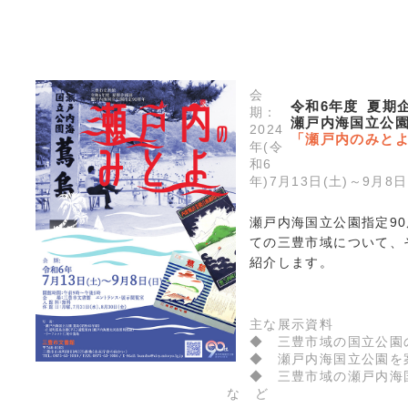
会
令和6年度 夏期
期：
瀬戸内海国立公園
2024
「瀬戸内のみと
年(令
和6
年)7月13日(土)～9月8日
瀬戸内海国立公園指定9
ての三豊市域について、
紹介します。
主な展示資料
◆ 三豊市域の国立公園
◆ 瀬戸内海国立公園を
◆ 三豊市域の瀬戸内海
な ど