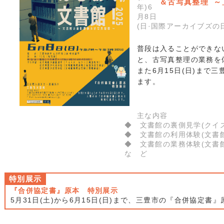
＆古写真整理 ～
年)6
月8日
(日·国際アーカイブズの
普段は入ることができな
と、古写真整理の業務を
また6月15日(日)まで
ます。
主な内容
◆ 文書館の裏側見学(クイ
◆ 文書館の利用体験(文書
◆ 文書館の業務体験(文書
な ど
特別展示
『合併協定書』原本 特別展示
5月31日(土)から6月15日(日)まで、三豊市の『合併協定書