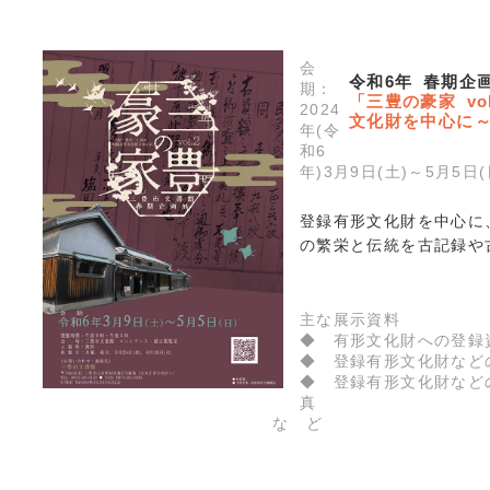
会
令和6年 春期企
期：
「三豊の豪家 vo
2024
文化財を中心に
年(令
和6
年)3月9日(土)～5月5日(
登録有形文化財を中心に
の繁栄と伝統を古記録や
主な展示資料
◆ 有形文化財への登録
◆ 登録有形文化財など
◆ 登録有形文化財など
真
な ど