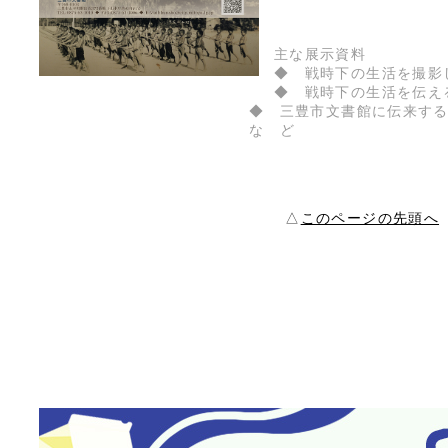
主な展示資料
◆ 戦時下の生活を撮影
◆ 戦時下の生活を伝え
◆ 三豊市文書館に伝来す
な ど
△
このページの先頭へ