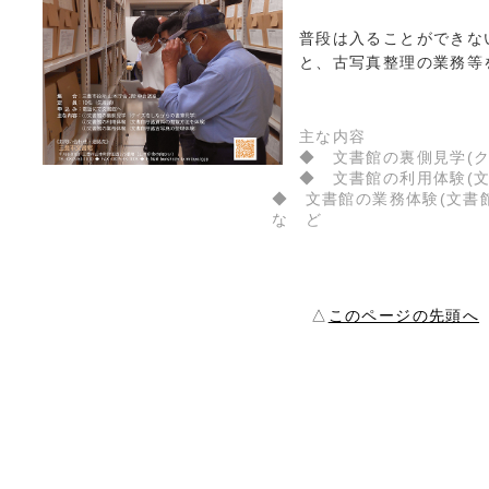
普段は入ることができな
と、古写真整理の業務等
主な内容
◆ 文書館の裏側見学(
◆ 文書館の利用体験(
◆ 文書館の業務体験(文書
な ど
△
このページの先頭へ