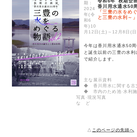
令和6年 秋期企
期：
香川用水通水50
2024
「三豊の水をめぐ
年(令
と三豊の水利～
和6
年)10
月12日(土)～12月8日(日
今年は香川用水通水50
と誕生以前の三豊の水利
で紹介します。
主な展示資料
◆ 香川用水に関する古文
◆ 市内のため池·水利施
写真·現況写真
な ど
△
このページの先頭へ