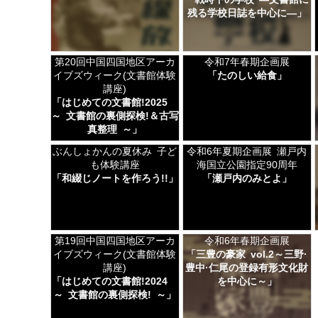
残る学校日誌を中心に―」
第20回中国四国地区アーカ
令和7年春期企画展
イブズウィーク(文書館体験
「たのしい給食」
講座)
「はじめての文書館!2025
～ 文書館の裏側探検!＆古写
真整理 ～」
ぶんしょかんの夏休み 子ど
令和6年夏期企画展 瀬戸内
も体験講座
海国立公園指定90周年
「和綴じノートを作ろう!!」
「瀬戸内のみとよ」
第19回中国四国地区アーカ
令和6年春期企画展
イブズウィーク(文書館体験
「三豊の豪家 vol.2～三野·
講座)
豊中·仁尾の登録有形文化財
「はじめての文書館!2024
を中心に～」
～ 文書館の裏側探検! ～」