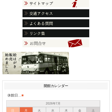
開館カレンダー
休館日…
■
2026年7月
日
月
火
水
木
金
土