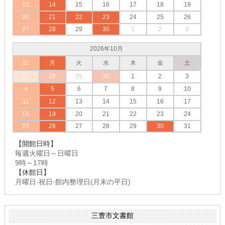
13
14
15
16
17
18
19
20
21
22
23
24
25
26
27
28
29
30
1
2
3
2026年10月
日
月
火
水
木
金
土
27
28
29
30
1
2
3
4
5
6
7
8
9
10
11
12
13
14
15
16
17
18
19
20
21
22
23
24
25
26
27
28
29
30
31
【開館日時】
毎週火曜日～日曜日
9時～17時
【休館日】
月曜日·祝日·館内整理日(月末の平日)
三豊市文書館