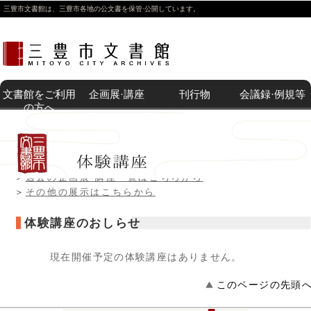
三豊市文書館は、三豊市各地の公文書を保管·公開しています。
文書館をご利用
企画展·講座
刊行物
会議録·例規等
の方へ
トップページ
>>>
企画展
>>>体験講座
開催中の企
体験講座
過去の企画
その他の展
刊行物等販
附属機関
例 規
文書館紹介
利用案内
所蔵目録一
画展·講座
展·講座
示
売
覧
＞
現在開催中の企画展·講座はこちらから
＞
過去の企画展·講座一覧はこちらから
＞
その他の展示はこちらから
体験講座のおしらせ
現在開催予定の体験講座はありません。
このページの先頭