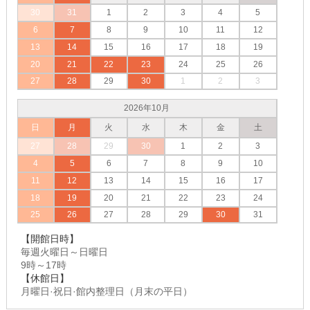
30
31
1
2
3
4
5
6
7
8
9
10
11
12
13
14
15
16
17
18
19
20
21
22
23
24
25
26
27
28
29
30
1
2
3
2026年10月
日
月
火
水
木
金
土
27
28
29
30
1
2
3
4
5
6
7
8
9
10
11
12
13
14
15
16
17
18
19
20
21
22
23
24
25
26
27
28
29
30
31
【開館日時】
毎週火曜日～日曜日
9時～17時
【休館日】
月曜日·祝日·館内整理日（月末の平日）