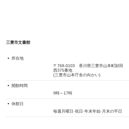
三豊市文書館
所在地
〒768-0103 香川県三豊市山本町財田
西375番地
(三豊市山本庁舎の向かい)
開館時間
9時～17時
休館日
毎週月曜日·祝日·年末年始·月末の平日