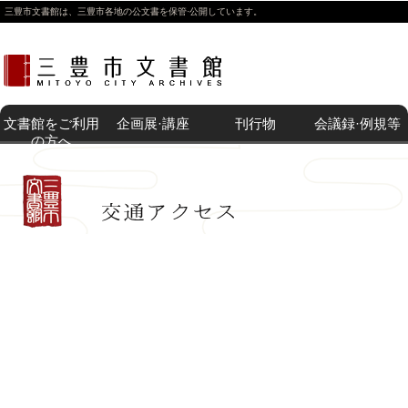
三豊市文書館は、三豊市各地の公文書を保管·公開しています。
文書館をご利用
企画展·講座
刊行物
会議録·例規等
の方へ
トップページ
>>>交通アクセス
開催中の企
体験講座
過去の企画
その他の展
刊行物等販
附属機関
例 規
文書館紹介
利用案内
所蔵目録一
画展·講座
展·講座
示
売
周辺地図
覧