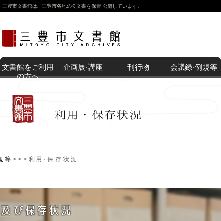
三豊市文書館は、三豊市各地の公文書を保管·公開しています。
文書館をご利用
企画展·講座
刊行物
会議録·例規等
の方へ
開催中の企
体験講座
過去の企画
その他の展
刊行物等販
附属機関
例 規
文書館紹介
利用案内
所蔵目録一
画展·講座
展·講座
示
売
覧
規等
>>>利用·保存状況