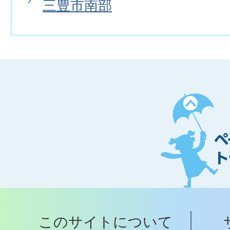
三豊市南部
ペ
ー
ジ
ト
ッ
プ
このサイトについて
へ