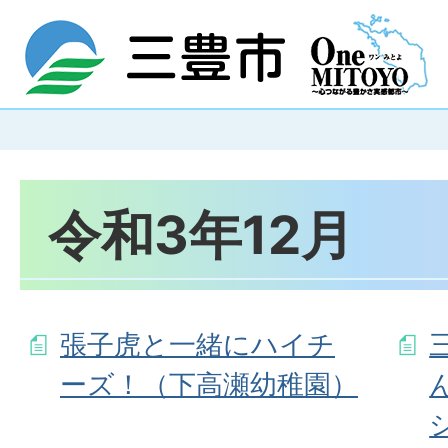
令和3年12月
張子虎と一緒にハイチ
ーズ！（下高瀬幼稚園）