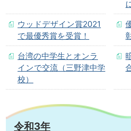
ウッドデザイン賞2021
で最優秀賞を受賞！
台湾の中学生とオンラ
インで交流（三野津中学
校）
令和3年