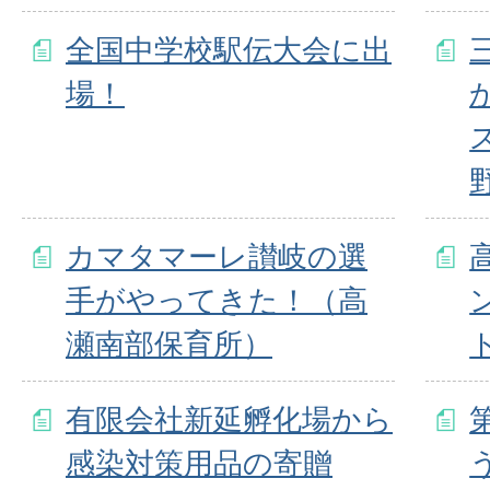
全国中学校駅伝大会に出
場！
カマタマーレ讃岐の選
手がやってきた！（高
瀬南部保育所）
有限会社新延孵化場から
感染対策用品の寄贈