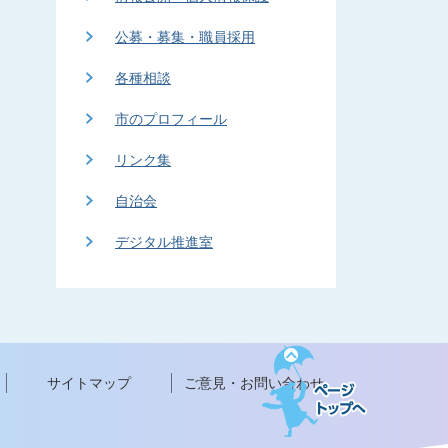
公募・募集・職員採用
各種相談
市のプロフィール
リンク集
自治会
デジタル推進室
ペ
ー
サイトマップ
ご意見・お問い合わせ
ジ
ト
ッ