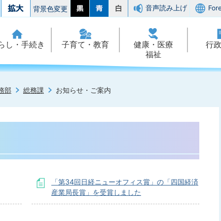
音声読み上げ
For
背景色変更
らし・手続き
子育て・教育
健康・医療
行
福祉
務部
総務課
お知らせ・ご案内
「第34回日経ニューオフィス賞」の「四国経済
産業局長賞」を受賞しました