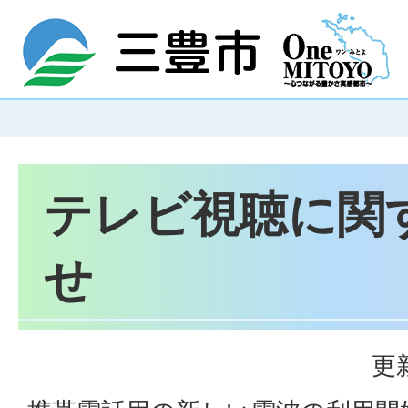
テレビ視聴に関
せ
更