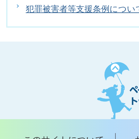
犯罪被害者等支援条例につい
ペ
ー
ジ
ト
ッ
プ