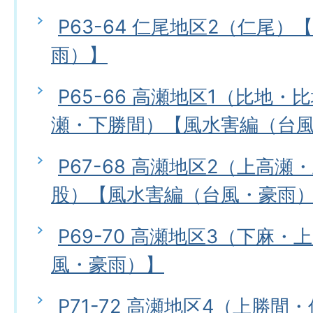
P63-64 仁尾地区2（仁尾
雨）】
P65-66 高瀬地区1（比地
瀬・下勝間）【風水害編（台
P67-68 高瀬地区2（上高
股）【風水害編（台風・豪雨
P69-70 高瀬地区3（下麻
風・豪雨）】
P71-72 高瀬地区4（上勝