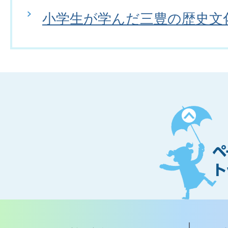
小学生が学んだ三豊の歴史文
ペ
ー
ジ
ト
ッ
プ