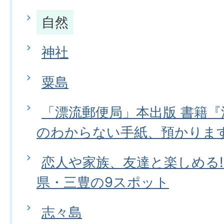
自然
神社
粟島
「漂流郵便局」本出版 書籍
のわからない手紙、預かりま
恋人や家族、友達と楽しめる
県・三豊の9スポット
志々島