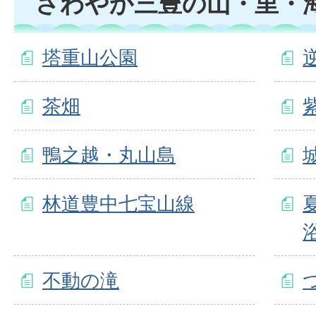
さわやか三豊の山・里・
塔重山公園
茶畑
鴨之越・丸山島
林道豊中七宝山線
不動の滝