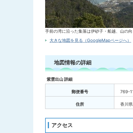
手前の湾に沿った集落は伊砂子・船越、山の向
大きな地図を見る（GoogleMapページへ）
地図情報の詳細
紫雲出山 詳細
郵便番号
769-1
住所
香川県
アクセス