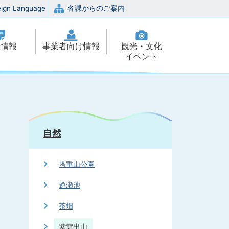
eign Language
各課からのご案内
政情報
事業者向け情報
観光・文化
イベント
自然
塔重山公園
逆瀬池
茶畑
紫雲出山