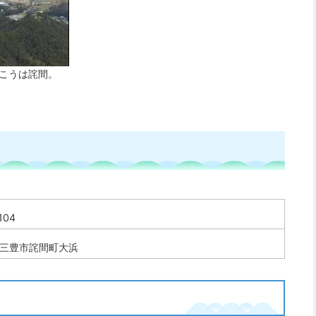
こうは詫間。
104
三豊市詫間町大浜