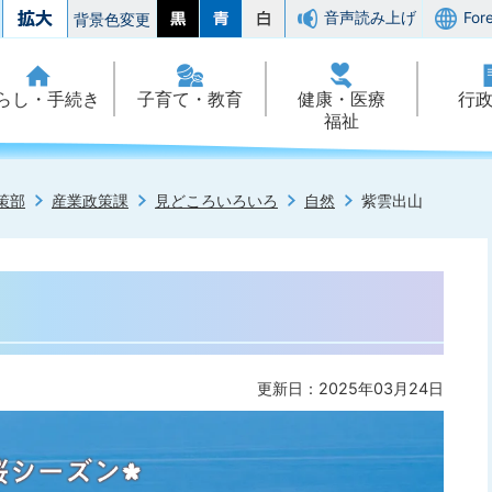
音声読み上げ
For
背景色変更
らし・手続き
子育て・教育
健康・医療
行
福祉
策部
産業政策課
見どころいろいろ
自然
紫雲出山
更新日：2025年03月24日