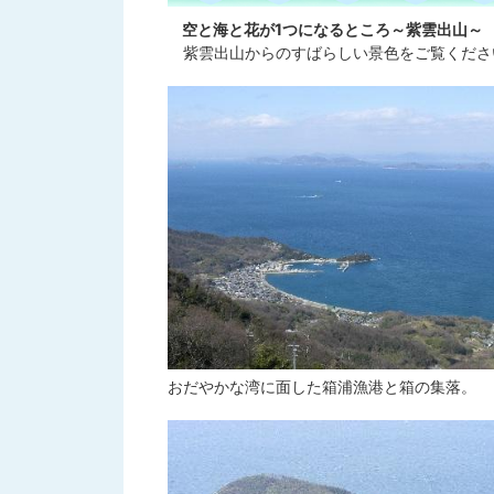
空と海と花が1つになるところ～紫雲出山～
紫雲出山からのすばらしい景色をご覧くださ
おだやかな湾に面した箱浦漁港と箱の集落。