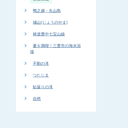
鴨之越・丸山島
城山(じょうのやま)
林道豊中七宝山線
夏を満喫！三豊市の海水浴
場
不動の滝
つたじま
鮎返りの滝
自然