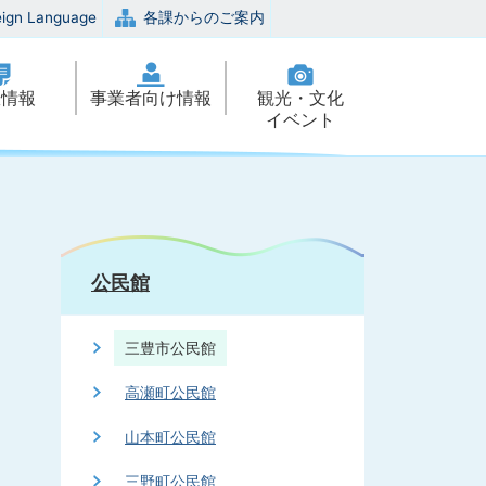
eign Language
各課からのご案内
政情報
事業者向け情報
観光・文化
イベント
公民館
三豊市公民館
高瀬町公民館
山本町公民館
三野町公民館