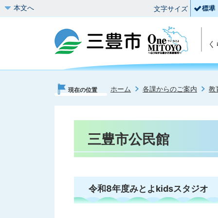
本文へ
文字サイズ
く
ホーム
各課からのご案内
教
現在の位置
三豊市公民館
令和8年度みとよkidsスタジオ