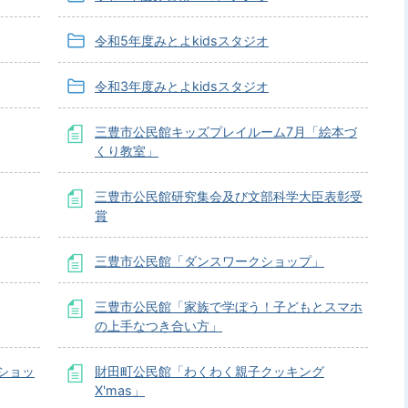
令和5年度みとよkidsスタジオ
令和3年度みとよkidsスタジオ
三豊市公民館キッズプレイルーム7月「絵本づ
くり教室」
三豊市公民館研究集会及び文部科学大臣表彰受
賞
三豊市公民館「ダンスワークショップ」
三豊市公民館「家族で学ぼう！子どもとスマホ
の上手なつき合い方」
ショッ
財田町公民館「わくわく親子クッキング
X'mas」