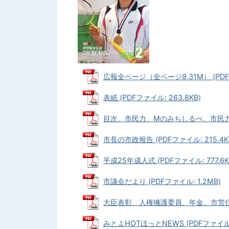
広報全ページ（全ページ9.31M） (PDFフ
表紙 (PDFファイル: 263.8KB)
目次、市民力、Mのみちしるべ、市民力で防災
市長の市政報告 (PDFファイル: 215.4K
平成25年成人式 (PDFファイル: 777.6K
市議会だより (PDFファイル: 1.2MB)
大臣表彰、人権擁護委員、年金、市営住宅、
みとよHOTほっとNEWS (PDFファイル: 