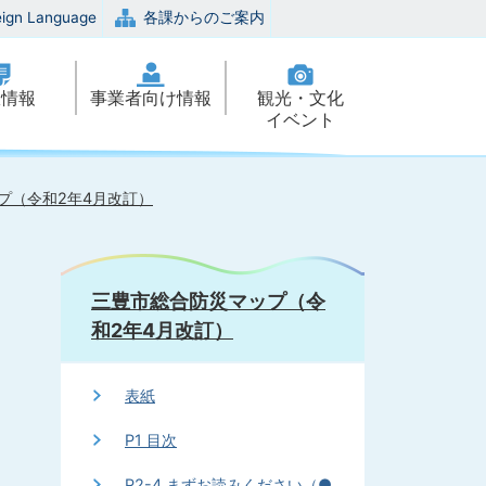
eign Language
各課からのご案内
政情報
事業者向け情報
観光・文化
イベント
プ（令和2年4月改訂）
三豊市総合防災マップ（令
和2年4月改訂）
表紙
P1 目次
P2-4 まずお読みください（●