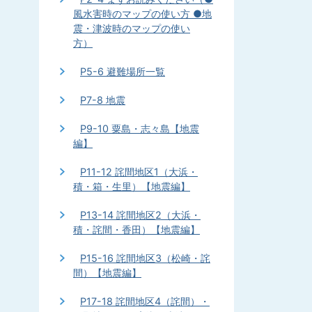
風水害時のマップの使い方 ●地
震・津波時のマップの使い
方）
P5-6 避難場所一覧
P7-8 地震
P9-10 粟島・志々島【地震
編】
P11-12 詫間地区1（大浜・
積・箱・生里）【地震編】
P13-14 詫間地区2（大浜・
積・詫間・香田）【地震編】
P15-16 詫間地区3（松崎・詫
間）【地震編】
P17-18 詫間地区4（詫間）・