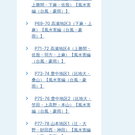
上勝間・下麻・佐股）【風水害
編（台風・豪雨）】
P69-70 高瀬地区3（下麻・上
麻）【風水害編（台風・豪
雨）】
P71-72 高瀬地区4（上勝間・
佐股・羽方・上麻）【風水害編
（台風・豪雨）】
P73-74 豊中地区1（比地大・
桑山）【風水害編（台風・豪
雨）】
P75-76 豊中地区2（比地大・
笠田・上高野・本山）【風水害
編（台風・豪雨）】
P77-78 山本地区1（辻・大
野・財田西・神田）【風水害編