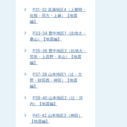
P31-32 高瀬地区4（上勝間・
佐股・羽方・上麻）【地震
編】
P33-34 豊中地区1（比地大・
桑山）【地震編】
P35-36 豊中地区2（比地大・
笠田・上高野・本山）【地震
編】
P37-38 山本地区1（辻・大
野・財田西・神田）【地震
編】
P39-40 山本地区2（辻・河
内）【地震編】
P41-42 山本地区3（神田）
【地震編】