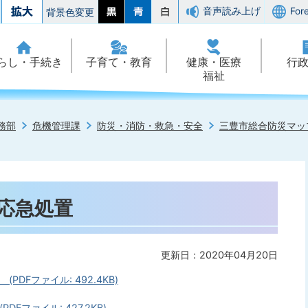
音声読み上げ
For
背景色変更
らし・手続き
子育て・教育
健康・医療
行
福祉
務部
危機管理課
防災・消防・救急・安全
三豊市総合防災マッ
の応急処置
更新日：2020年04月20日
PDFファイル: 492.4KB)
Fファイル: 427.2KB)