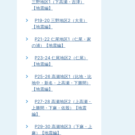
三野地区1（下高瀬・吉津）
【地震編】
P19-20 三野地区2（大見）
【地震編】
P21-22 仁尾地区1（仁尾・家
の浦）【地震編】
P23-24 仁尾地区2（仁尾）
【地震編】
P25-26 高瀬地区1（比地・比
地中・新名・上高瀬・下勝間）
【地震編】
P27-28 高瀬地区2（上高瀬・
上勝間・下麻・佐股）【地震
編】
P29-30 高瀬地区3（下麻・上
麻）【地震編】