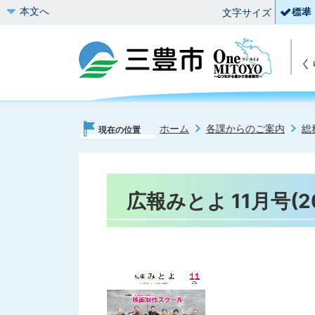
本文へ
文字サイズ
く
ホーム
各課からのご案内
総
現在の位置
広報みとよ 11月号(2