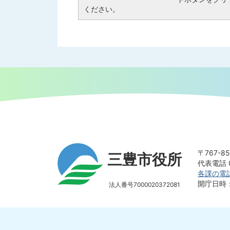
ください。
〒767-
三豊市役所
代表電話 0
各課の電
開庁日時
法人番号7000020372081