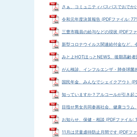
さぁ、コミュニティバスバスでおでかけしよう
令和元年度決算報告 (PDFファイル: 771.
三豊市職員の給与などの現状 (PDFファイル:
新型コロナウイルス関連給付金など、令和3年
みとよHOTほっとNEWS、後期高齢者医療制
がん検診、インフルエンザ・肺炎球菌感染症
国民年金、みんなでシェイクアウト (PDFフ
知っていますか？アルコールが引き起こす問題
目指せ男女共同参画社会、健康コラム、旬ナビ
お知らせ、保健・相談 (PDFファイル: 1.
11月は児童虐待防止月間です (PDFファイル