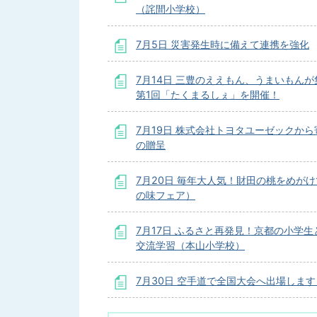
（詫間小学校）
7月5日 災害発生時に備えて連携を強化
7月14日 三豊のええもん、うまいもんが
第1回「たくまるしぇ」を開催！
7月19日 株式会社トヨタユーゼックから
の贈呈
7月20日 毎年大人気！財田の桃をめが
の味フェア）
7月17日 ふるさと再発見！京都の小学生
交流学習（本山小学校）
7月30日 空手道で全国大会へ出場します