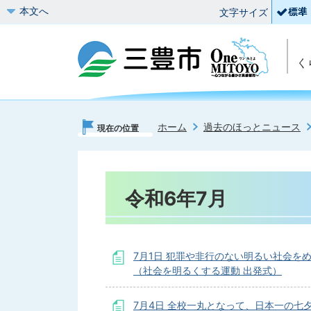
本文へ
文字サイズ
く
ホーム
過去のほっとニュース
現在の位置
令和6年7月
7月1日 犯罪や非行のない明るい社会を
（社会を明るくする運動 出発式）
7月4日 全校一丸となって、日本一の七