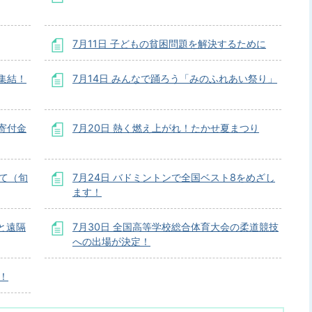
7月11日 子どもの貧困問題を解決するために
集結！
7月14日 みんなで踊ろう「みのふれあい祭り」
寄付金
7月20日 熱く燃え上がれ！たかせ夏まつり
けて（旬
7月24日 バドミントンで全国ベスト8をめざし
ます！
と遠隔
7月30日 全国高等学校総合体育大会の柔道競技
への出場が決定！
！