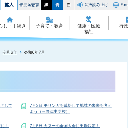
音声読み上げ
For
背景色変更
らし・手続き
子育て・教育
健康・医療
行
福祉
令和6年
令和6年7月
めざして
7月3日 モリンガを栽培して地域の未来を考え
よう（三野津中学校）
夕に！
7月5日 カヌーの全国大会に出場決定！