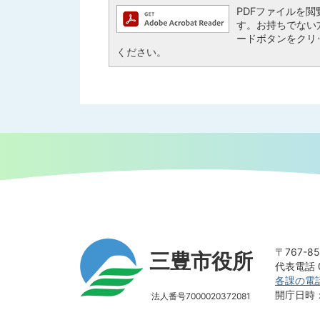
PDFファイルを閲覧す
す。お持ちでない方は、
ードボタンをクリ
ください。
〒767-
三豊市役所
代表電話 0
各課の電
開庁日時
法人番号7000020372081