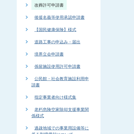
改葬許可申請書
後援名義等使用承認申請書
【国民健康保険】様式
道路工事の申込み・届出
境界立会申請書
係留施設使用許可申請書
公民館・社会教育施設利用申
請書
指定事業者向け様式集
老朽危険空家除却支援事業関
係様式
過疎地域での事業用設備等に