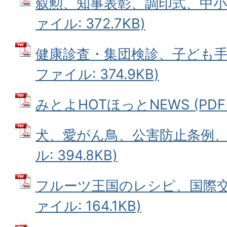
叙勲、知事表彰、調印式、中小企
ァイル: 372.7KB)
健康診査・集団検診、子ども手当
ファイル: 374.9KB)
みとよHOTほっとNEWS (PDFフ
犬、愛がん鳥、公害防止条例、環
ル: 394.8KB)
フルーツ王国のレシピ、国際交流
ァイル: 164.1KB)