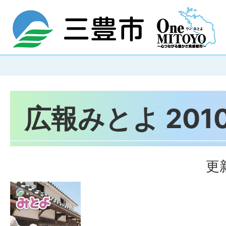
広報みとよ 201
更