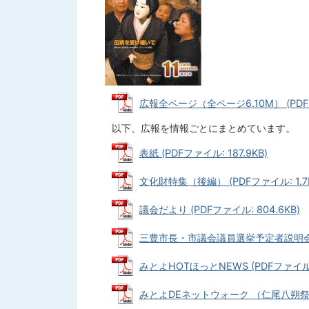
広報全ページ（全ページ6.10M） (PDFフ
以下、広報を情報ごとにまとめています。
表紙 (PDFファイル: 187.9KB)
文化財特集（後編） (PDFファイル: 1.7
議会だより (PDFファイル: 804.6KB)
三豊市長・市議会議員選挙予定者説明会 (PD
みとよHOTほっとNEWS (PDFファイル: 
みとよDEネットウォーク （仁尾八朔祭りウ