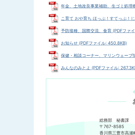
年金、土地改良事業補助、生ゴミ処理機補助、
こ育て おや育ち ほっぷ！すてっぷ！じゃんぷ
予防接種、国際交流、食育 (PDFファイル: 
お知らせ (PDFファイル: 450.8KB)
保健・相談コーナー、マリンウェーブ情報 (
みんなのみとよ (PDFファイル: 267.3K
総務部 秘書課
〒767-8585
香川県三豊市高瀬町