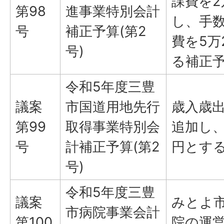
課費を2
第98
進事業特別会計
し、手数
号
補正予算(第2
費を5万
号)
る補正
令和5年度三豊
議案
市国道用地先行
歳入歳出
第99
取得事業特別会
追加し、
号
計補正予算(第2
円とす
号)
令和5年度三豊
議案
みとよ
市病院事業会計
第100
院の運