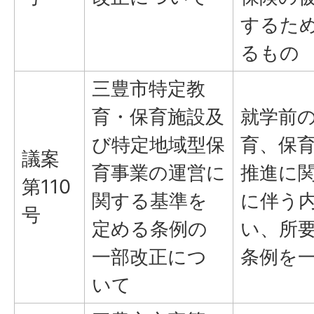
するた
るもの
三豊市特定教
育・保育施設及
就学前
び特定地域型保
育、保
議案
育事業の運営に
推進に
第110
関する基準を
に伴う
号
定める条例の
い、所
一部改正につ
条例を
いて