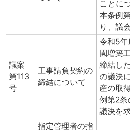
ことに
本条例第
り、議
令和5
園増築
議案
締結し
工事請負契約の
第113
の議決
締結について
号
産の取
例第2
議決を
指定管理者の指