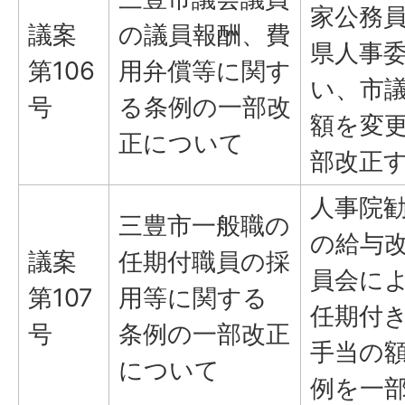
家公務
議案
の議員報酬、費
県人事
第106
用弁償等に関す
い、市
号
る条例の一部改
額を変
正について
部改正
人事院
三豊市一般職の
の給与
議案
任期付職員の採
員会に
第107
用等に関する
任期付
号
条例の一部改正
手当の
について
例を一