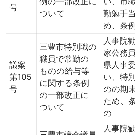
例の一部改正に
い、市
号
ついて
勤勉手
め、条
人事院
三豊市特別職の
家公務
職員で常勤の
議案
県人事
ものの給与等
第105
い、特
に関する条例
号
のの期
の一部改正に
ため、
ついて
の
人事院
三豊市議会議員