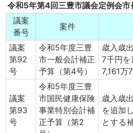
令和5年第4回三豊市議会定例会市
議案
案件
番号
議案
令和5年度三豊
歳入歳出
第92
市一般会計補正
7千円を
号
予算（第4号）
7,16
令和5年度三豊
議案
市国民健康保険
歳入歳出
第93
事業特別会計補
を追加し
号
正予算（第2
とする