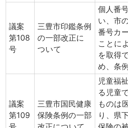
個人番
い、市
議案
三豊市印鑑条例
番号カ
第108
の一部改正に
ことに
号
ついて
を取得
め、条
児童福
る児童
議案
三豊市国民健康
ものは
第109
保険条例の一部
り、県
号
改正について
保険の