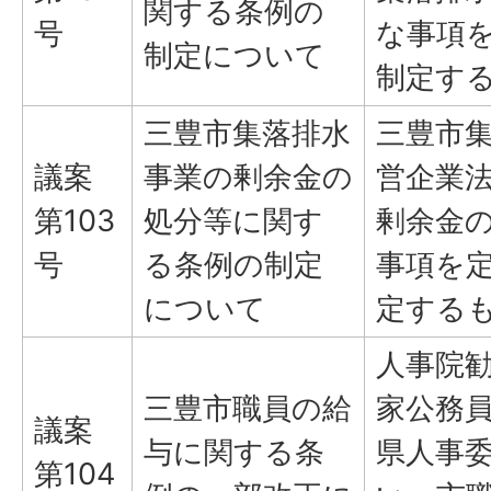
関する条例の
号
な事項
制定について
制定す
三豊市集落排水
三豊市
議案
事業の剰余金の
営企業
第103
処分等に関す
剰余金
号
る条例の制定
事項を
について
定する
人事院
三豊市職員の給
家公務
議案
与に関する条
県人事
第104