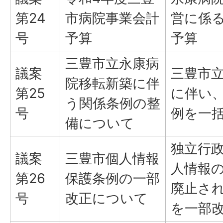
第24
市病院事業会計
営に係
号
予算
予算
三豊市立永康病
議案
三豊市
院移転新築に伴
第25
に伴い
う関係条例の整
号
例を一
備について
独立行
議案
三豊市個人情報
人情報
第26
保護条例の一部
廃止さ
号
改正について
を一部