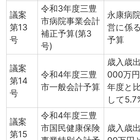
令和3年度三豊
議案
永康病
市病院事業会計
第13
営に係
補正予算(第3
号
予算
号)
歳入歳出
議案
令和4年度三豊
000万
第14
市一般会計予算
年度と比
号
して5.
令和4年度三豊
議案
市国民健康保険
歳入歳出
第15