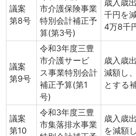
歳入歳出
議案
市介護保険事業
千円を減
第8号
特別会計補正予
4万8千
算(第3号)
令和3年度三豊
市介護サービ
歳入歳出
議案
ス事業特別会計
減額し、
第9号
補正予算(第1
とする
号)
令和3年度三豊
議案
歳入歳出
市集落排水事業
第10
を減額し