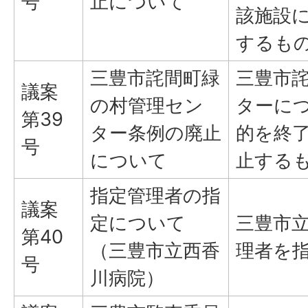
号
止について
該施設
するも
三豊市詫間町緑
三豊市
議案
の村管理セン
ターに
第39
ター条例の廃止
的を終
号
について
止する
指定管理者の指
議案
定について
三豊市
第40
（三豊市立西香
理者を
号
川病院）