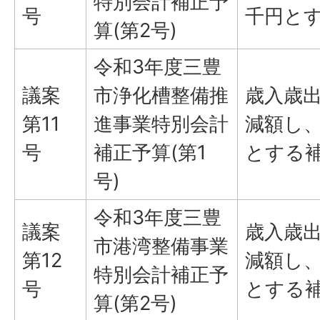
特別会計補正予
号
千円と
算(第2号)
令和3年度三豊
議案
市浄化槽整備推
歳入歳出
第11
進事業特別会計
減額し、
号
補正予算(第1
とする
号)
令和3年度三豊
議案
歳入歳出
市港湾整備事業
第12
減額し、
特別会計補正予
号
とする
算(第2号)