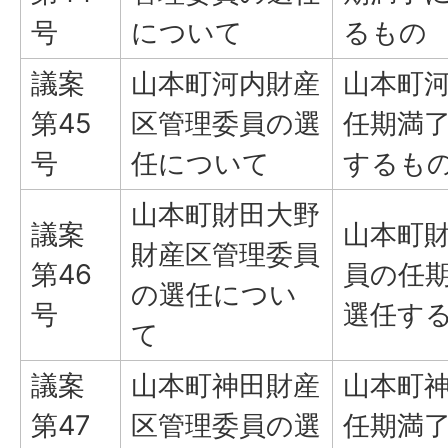
号
について
るもの
議案
山本町河内財産
山本町
第45
区管理委員の選
任期満
号
任について
するも
山本町財田大野
議案
山本町
財産区管理委員
第46
員の任
の選任につい
号
選任す
て
議案
山本町神田財産
山本町
第47
区管理委員の選
任期満