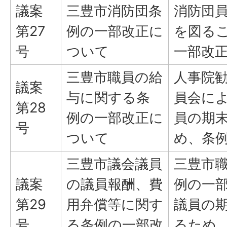
議案
三豊市消防団条
消防団
第27
例の一部改正に
を図る
号
ついて
一部改
三豊市職員の給
人事院
議案
与に関する条
員会に
第28
例の一部改正に
員の期
号
ついて
め、条
三豊市議会議員
三豊市
議案
の議員報酬、費
例の一
第29
用弁償等に関す
議員の
号
る条例の一部改
るため