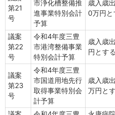
市浄化槽整備推
歳入歳出
第21
進事業特別会計
0万円
号
予算
議案
令和4年度三豊
歳入歳出
第22
市港湾整備事業
円とす
号
特別会計予算
令和4年度三豊
議案
市国道用地先行
歳入歳出
第23
取得事業特別会
万円と
号
計予算
議案
令和4年度三豊
永康病