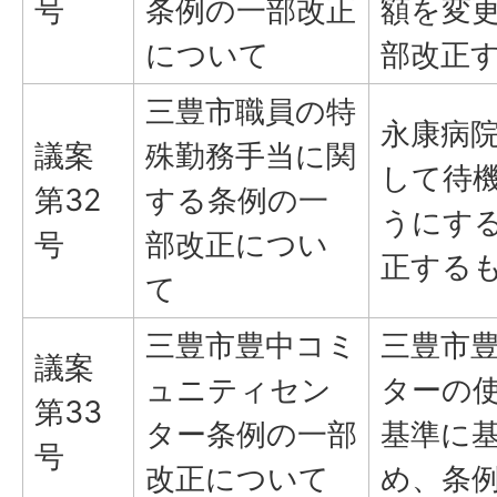
号
条例の一部改正
額を変
について
部改正
三豊市職員の特
永康病
議案
殊勤務手当に関
して待
第32
する条例の一
うにす
号
部改正につい
正する
て
三豊市豊中コミ
三豊市
議案
ュニティセン
ターの
第33
ター条例の一部
基準に
号
改正について
め、条