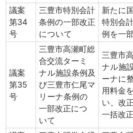
議案
三豊市特別会計
新たに
第34
条例の一部改正
特別会
号
について
例を一
三豊市高瀬町総
三豊市
合交流ターミ
ナル施
議案
ナル施設条例及
ーナに整
第35
び三豊市仁尾マ
用料金
号
リーナ条例の
い、改
一部改正につ
一括改
いて