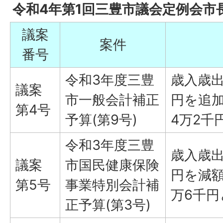
令和4年第1回三豊市議会定例会市
議案
案件
番号
令和3年度三豊
歳入歳出
議案
市一般会計補正
円を追加
第4号
予算(第9号)
4万2千
令和3年度三豊
歳入歳出
議案
市国民健康保険
円を減額
第5号
事業特別会計補
万6千
正予算(第3号)