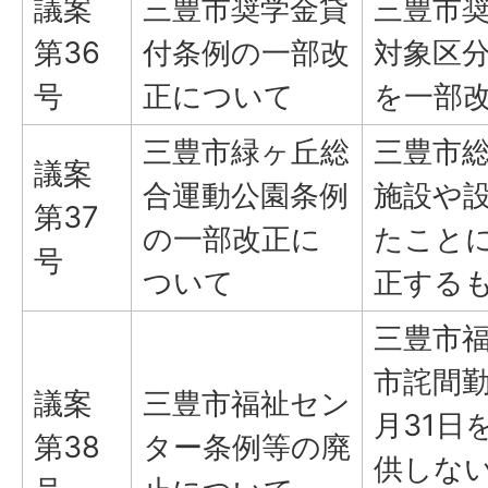
議案
三豊市奨学金貸
三豊市
第36
付条例の一部改
対象区
号
正について
を一部
三豊市緑ヶ丘総
三豊市
議案
合運動公園条例
施設や
第37
の一部改正に
たこと
号
ついて
正する
三豊市
市詫間勤
議案
三豊市福祉セン
月31日
第38
ター条例等の廃
供しな