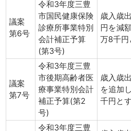
令和3年度三豊
市国民健康保険
歳入歳出
議案
診療所事業特別
円を減額
第6号
会計補正予算
万8千
(第3号)
令和3年度三豊
市後期高齢者医
歳入歳出
議案
療事業特別会計
を追加し
第7号
補正予算(第2
千円と
号)
令和3年度三豊