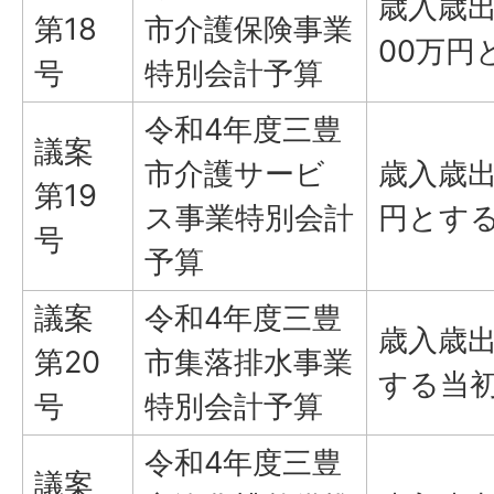
歳入歳出
第18
市介護保険事業
00万円
号
特別会計予算
令和4年度三豊
議案
市介護サービ
歳入歳出
第19
ス事業特別会計
円とす
号
予算
議案
令和4年度三豊
歳入歳
第20
市集落排水事業
する当
号
特別会計予算
令和4年度三豊
議案