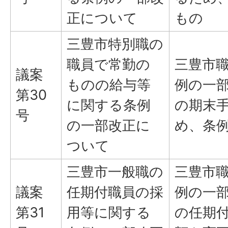
正について
もの
三豊市特別職の
職員で常勤の
三豊市
議案
ものの給与等
例の一
第30
に関する条例
の期末
号
の一部改正に
め、条
ついて
三豊市一般職の
三豊市
議案
任期付職員の採
例の一
第31
用等に関する
の任期