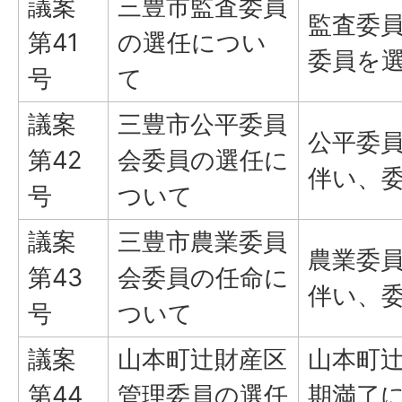
議案
三豊市監査委員
監査委
第41
の選任につい
委員を
号
て
議案
三豊市公平委員
公平委
第42
会委員の選任に
伴い、
号
ついて
議案
三豊市農業委員
農業委
第43
会委員の任命に
伴い、
号
ついて
議案
山本町辻財産区
山本町
第44
管理委員の選任
期満了