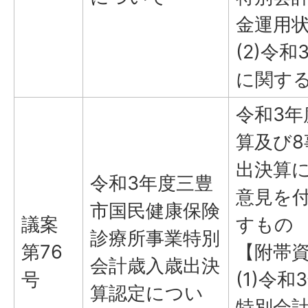
金運用
(2)令
に関す
令和3
算及び
出決算
令和3年度三豊
意見を
市国民健康保険
議案
すもの
診療所事業特別
第76
【附帯
会計歳入歳出決
号
(1)令
算認定につい
特別会