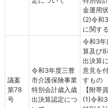
定について
特別会
金運用
(2)令
に関す
令和3
算及び
出決算
令和3年度三豊
意見を
議案
市介護保険事業
すもの
第78
特別会計歳入歳
【附帯
号
出決算認定につ
(1)令