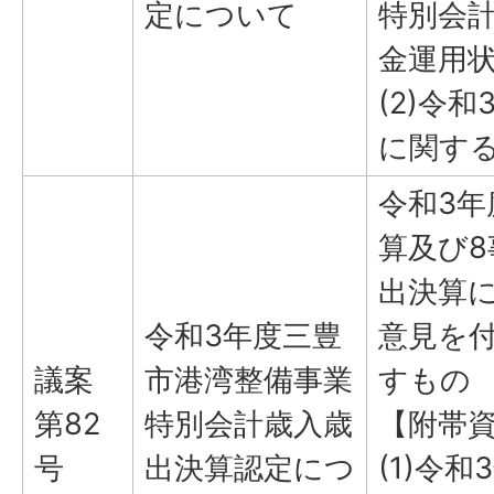
定について
特別会
金運用
(2)令
に関す
令和3
算及び
出決算
令和3年度三豊
意見を
議案
市港湾整備事業
すもの
第82
特別会計歳入歳
【附帯
号
出決算認定につ
(1)令