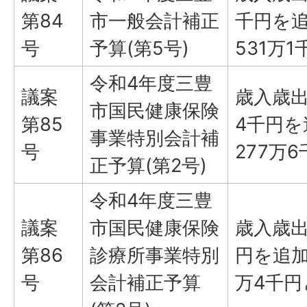
第84
市一般会計補正
千円を追
号
予算(第5号)
531万
令和4年度三豊
議案
歳入歳出
市国民健康保険
第85
4千円を
事業特別会計補
号
277万
正予算(第2号)
令和4年度三豊
議案
市国民健康保険
歳入歳出
第86
診療所事業特別
円を追加
号
会計補正予算
万4千