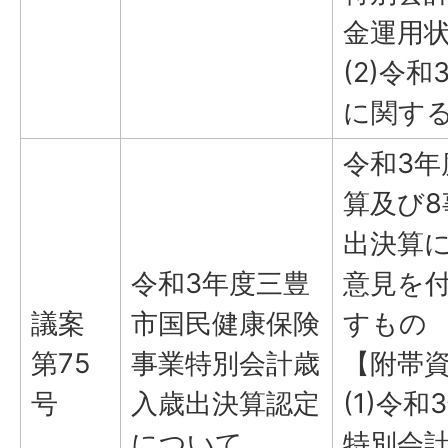
金運用
(2)令
に関す
令和3
算及び
出決算
令和3年度三豊
意見を
議案
市国民健康保険
すもの
第75
事業特別会計歳
【附帯
号
入歳出決算認定
(1)令
について
特別会