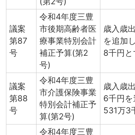
(第2号)
令和4年度三豊
議案
市後期高齢者医
歳入歳出
第87
療事業特別会計
を追加し
号
補正予算(第2
8千円
号)
令和4年度三豊
議案
歳入歳出
市介護保険事業
第88
6千円を
特別会計補正予
号
531万
算(第2号)
令和4年度三豊