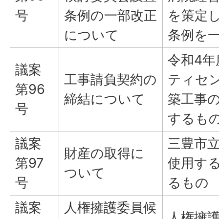
号
条例の一部改正
を策定
について
条例を
令和4
議案
工事請負契約の
ティセン
第96
締結について
築工事
号
するも
議案
三豊市
財産の取得に
第97
使用す
ついて
号
るもの
議案
人権擁護委員候
人権擁