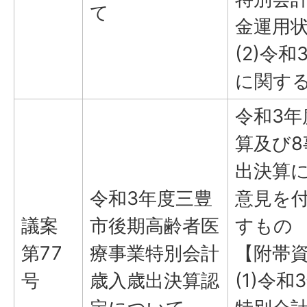
て
金運用
(2)令
に関す
令和3
算及び
出決算
令和3年度三豊
意見を
議案
市後期高齢者医
すもの
第77
療事業特別会計
【附帯
号
歳入歳出決算認
(1)令