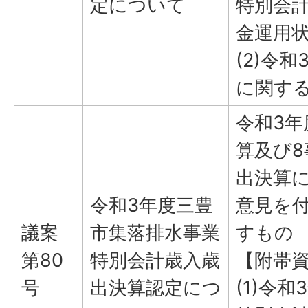
定について
特別会
金運用
(2)令
に関す
令和3
算及び
出決算
令和3年度三豊
意見を
議案
市集落排水事業
すもの
第80
特別会計歳入歳
【附帯
号
出決算認定につ
(1)令