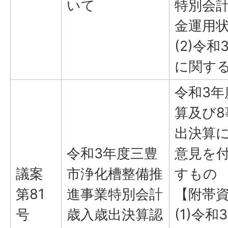
いて
特別会
金運用
(2)令
に関す
令和3
算及び
出決算
令和3年度三豊
意見を
議案
市浄化槽整備推
すもの
第81
進事業特別会計
【附帯
号
歳入歳出決算認
(1)令