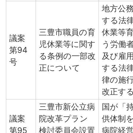
地方公
する法
三豊市職員の育
休業等
議案
児休業等に関す
う労働
第94
る条例の一部改
及び雇
号
正について
する法
律の施
改正す
三豊市新公立病
国が「
議案
院改革プラン
供体制
第95
検討委員会設置
病院経