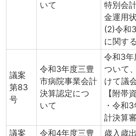
いて
特別会
金運用
(2)令
に関す
令和3
令和3年度三豊
ついて
議案
市病院事業会計
けて議
第83
決算認定につ
【附帯
号
いて
・令和
計決算
議案
令和4年度三豊
歳入歳出