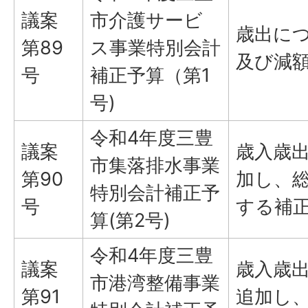
議案
市介護サービ
歳出につ
第89
ス事業特別会計
及び減
号
補正予算（第1
号)
令和4年度三豊
議案
歳入歳出
市集落排水事業
第90
加し、総
特別会計補正予
号
する補
算(第2号)
令和4年度三豊
議案
歳入歳出
市港湾整備事業
第91
追加し、