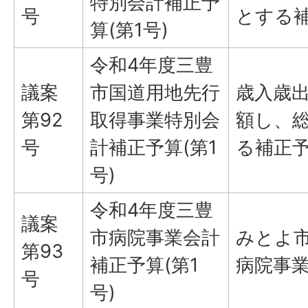
特別会計補正予
号
とする
算(第1号)
令和4年度三豊
議案
市国道用地先行
歳入歳出
第92
取得事業特別会
額し、総
号
計補正予算(第1
る補正
号)
令和4年度三豊
議案
市病院事業会計
みとよ
第93
補正予算(第1
病院事
号
号)