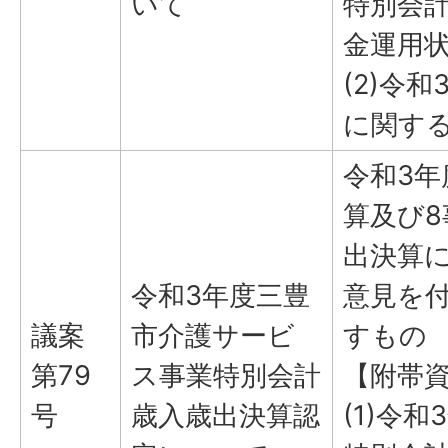
いて
特別会
金運用
(2)令
に関す
令和3
算及び
出決算
令和3年度三豊
意見を
議案
市介護サービ
すもの
第79
ス事業特別会計
【附帯
号
歳入歳出決算認
(1)令