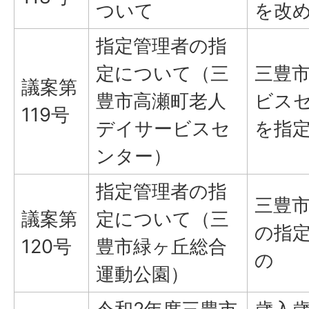
ついて
を改
指定管理者の指
定について（三
三豊
議案第
豊市高瀬町老人
ビス
119号
デイサービスセ
を指
ンター）
指定管理者の指
三豊
議案第
定について（三
の指
120号
豊市緑ヶ丘総合
の
運動公園）