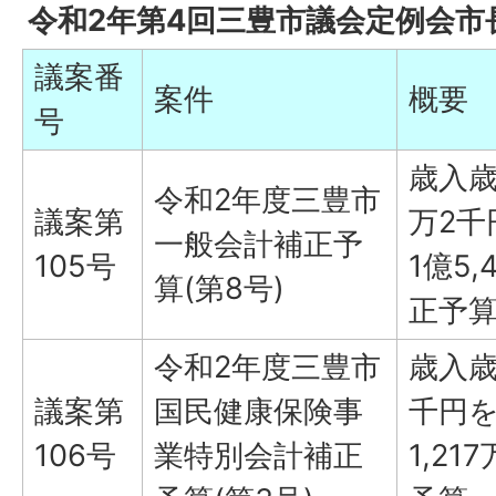
令和2年第4回三豊市議会定例会市
議案番
案件
概要
号
歳入歳
令和2年度三豊市
議案第
万2千
一般会計補正予
105号
1億5
算(第8号)
正予
令和2年度三豊市
歳入歳
議案第
国民健康保険事
千円を
106号
業特別会計補正
1,2