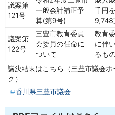
令和2年度三豊市
歳入歳
議案第
一般会計補正予
千円を
121号
算(第9号)
9,7
三豊市教育委員
教育
議案第
会委員の任命に
に伴
122号
ついて
るも
議決結果はこちら（三豊市議会ホ
ク）
香川県三豊市議会