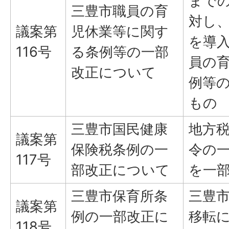
まで
三豊市職員の育
対し
議案第
児休業等に関す
を導
116号
る条例等の一部
員の
改正について
例等
もの
三豊市国民健康
地方
議案第
保険税条例の一
令の
117号
部改正について
を一
三豊市保育所条
三豊
議案第
例の一部改正に
移転
118号