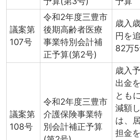
予算(第3号)
予算
令和2年度三豊市
歳入歳
議案第
後期高齢者医療
円を追
107号
事業特別会計補
82万
正予算(第2号)
歳入
出金を
ともに
令和2年度三豊市
減額
議案第
介護保険事業特
は、
108号
別会計補正予算
担金を
(第2号)