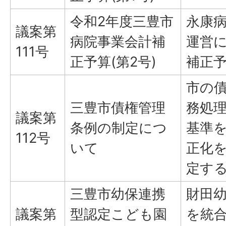
令和2年度三豊市
永康
議案第
病院事業会計補
運営
111号
正予算(第2号)
補正
市の
三豊市債権管理
務処
議案第
条例の制定につ
基準
112号
いて
正化
定す
三豊市幼保連携
財田
議案第
型認定こども園
を統