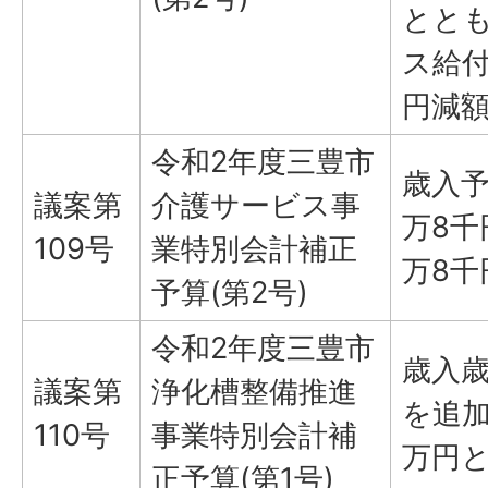
とと
ス給付
円減
令和2年度三豊市
歳入
議案第
介護サービス事
万8千
109号
業特別会計補正
万8千
予算(第2号)
令和2年度三豊市
歳入歳
議案第
浄化槽整備推進
を追加
110号
事業特別会計補
万円
正予算(第1号)