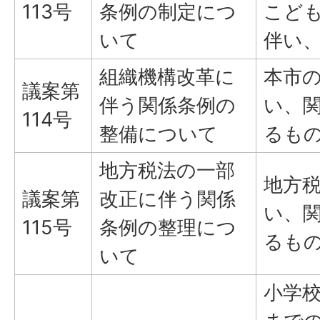
113号
条例の制定につ
こど
いて
伴い
組織機構改革に
本市
議案第
伴う関係条例の
い、
114号
整備について
るも
地方税法の一部
地方
議案第
改正に伴う関係
い、
115号
条例の整理につ
るも
いて
小学