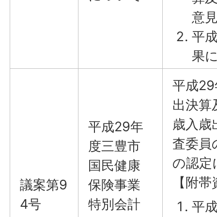
意
平成
果
平成2
出決算
歳入歳
平成29年
査委員
度三豊市
の認定
国民健康
【附帯
議案第9
保険事業
4号
特別会計
平成