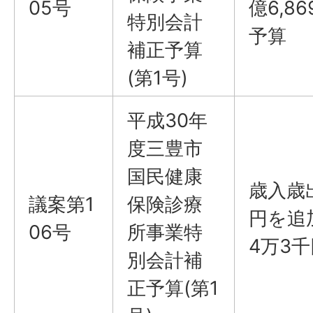
05号
億6,8
特別会計
予算
補正予算
(第1号)
平成30年
度三豊市
国民健康
歳入歳
議案第1
保険診療
円を追加
06号
所事業特
4万3
別会計補
正予算(第1