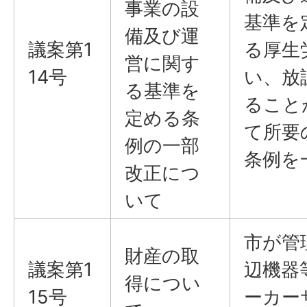
事業の設
基準を
備及び運
議案第1
る厚生
営に関す
14号
い、放
る基準を
ること
定める条
て所要
例の一部
条例を
改正につ
いて
市が管
財産の取
議案第1
辺機器
得につい
15号
ーカー