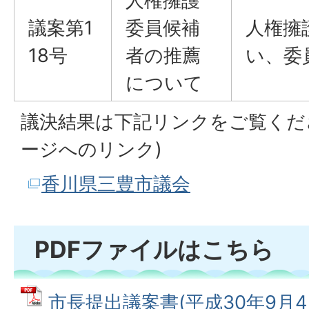
人権擁護
議案第1
委員候補
人権擁
18号
者の推薦
い、委
について
議決結果は下記リンクをご覧くだ
ージへのリンク)
香川県三豊市議会
PDFファイルはこちら
市長提出議案書(平成30年9月4日