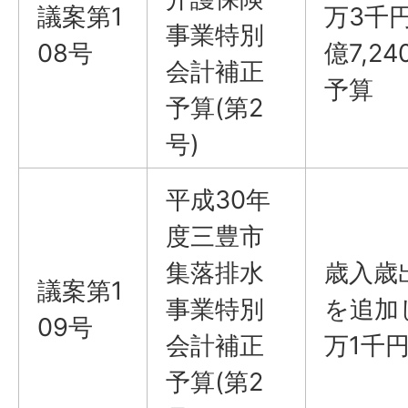
議案第1
万3千
事業特別
08号
億7,2
会計補正
予算
予算(第2
号)
平成30年
度三豊市
集落排水
歳入歳
議案第1
事業特別
を追加し
09号
会計補正
万1千
予算(第2