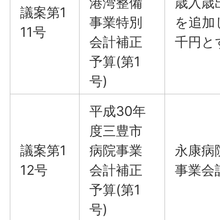
港湾整備
歳入歳
議案第1
事業特別
を追加し
11号
会計補正
千円と
予算(第1
号)
平成30年
度三豊市
議案第1
病院事業
永康病
12号
会計補正
事業会
予算(第1
号)