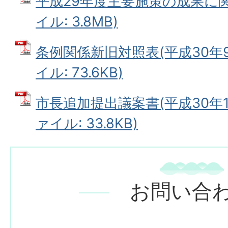
平成29年度主要施策の成果に関
イル: 3.8MB)
条例関係新旧対照表(平成30年9
イル: 73.6KB)
市長追加提出議案書(平成30年10
ァイル: 33.8KB)
お問い合