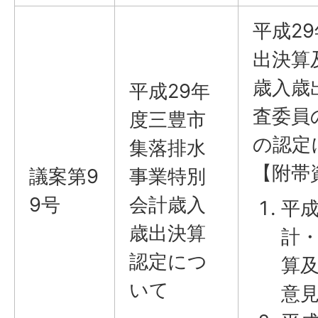
平成2
出決算
歳入歳
平成29年
査委員
度三豊市
の認定
集落排水
【附帯
議案第9
事業特別
9号
会計歳入
平成
歳出決算
計
認定につ
算
いて
意