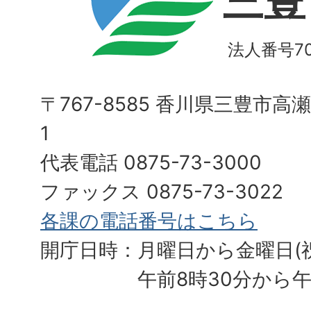
三豊
法人番号700
〒767-8585 香川県三豊市高
1
代表電話 0875-73-3000
ファックス 0875-73-3022
各課の電話番号はこちら
開庁日時：月曜日から金曜日(
午前8時30分から午