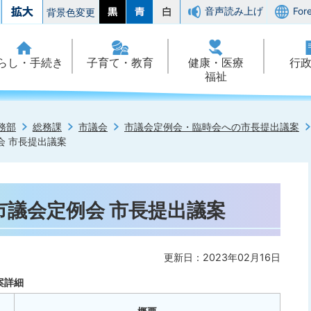
音声読み上げ
For
背景色変更
らし・手続き
子育て・教育
健康・医療
行
福祉
務部
総務課
市議会
市議会定例会・臨時会への市長提出議案
会 市長提出議案
市議会定例会 市長提出議案
更新日：2023年02月16日
案詳細