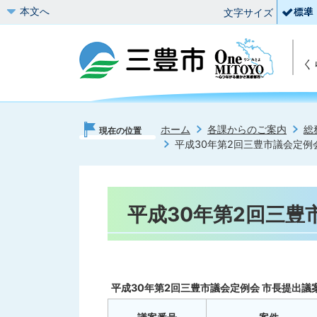
本文へ
文字サイズ
く
ホーム
各課からのご案内
総
現在の位置
平成30年第2回三豊市議会定例
平成30年第2回三豊
平成30年第2回三豊市議会定例会 市長提出議