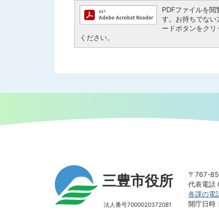
PDFファイルを閲覧す
す。お持ちでない方は、
ードボタンをクリ
ください。
〒767-
三豊市役所
代表電話 0
各課の電
開庁日時
法人番号7000020372081