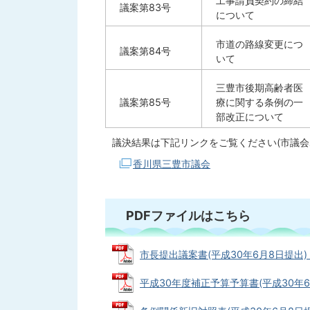
工事請負契約の締結
議案第83号
について
市道の路線変更につ
議案第84号
いて
三豊市後期高齢者医
議案第85号
療に関する条例の一
部改正について
議決結果は下記リンクをご覧ください(市議会
香川県三豊市議会
PDFファイルはこちら
市長提出議案書(平成30年6月8日提出) (P
平成30年度補正予算予算書(平成30年6月8日