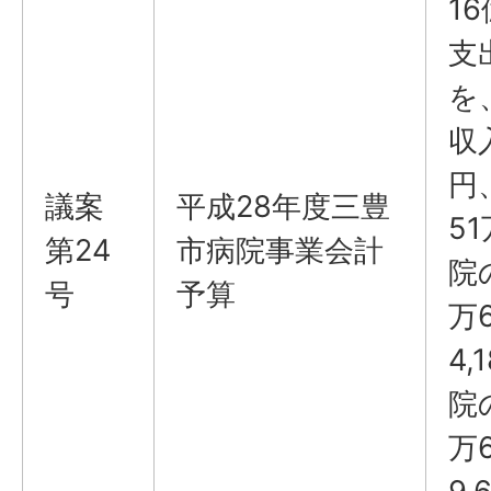
1
支
を
収
円
議案
平成28年度三豊
5
第24
市病院事業会計
院
号
予算
万
4
院
万