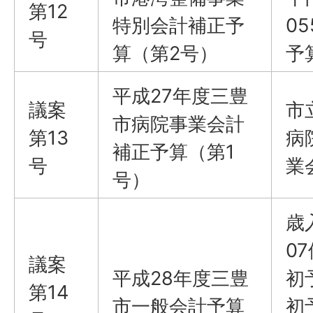
第12
特別会計補正予
0
号
算（第2号）
予
平成27年度三豊
議案
市
市病院事業会計
第13
病
補正予算（第1
号
業
号）
歳
0
議案
平成28年度三豊
初
第14
市一般会計予算
初