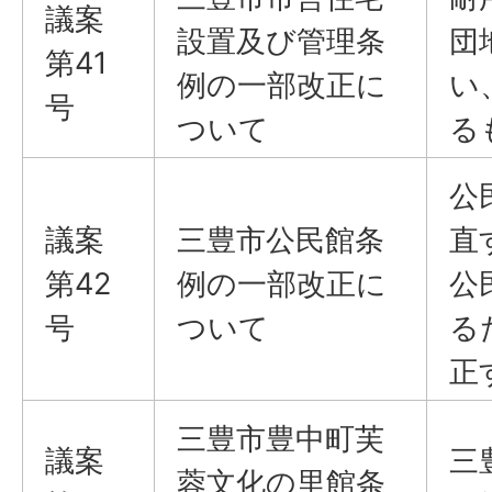
議案
設置及び管理条
団
第41
例の一部改正に
い
号
ついて
る
公
議案
三豊市公民館条
直
第42
例の一部改正に
公
号
ついて
る
正
三豊市豊中町芙
議案
三
蓉文化の里館条