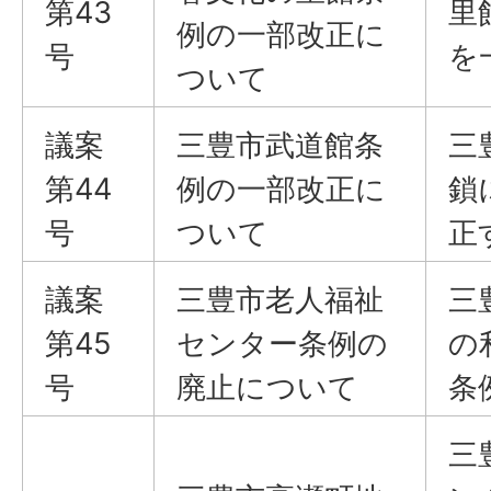
第43
里
例の一部改正に
号
を
ついて
議案
三豊市武道館条
三
第44
例の一部改正に
鎖
号
ついて
正
議案
三豊市老人福祉
三
第45
センター条例の
の
号
廃止について
条
三