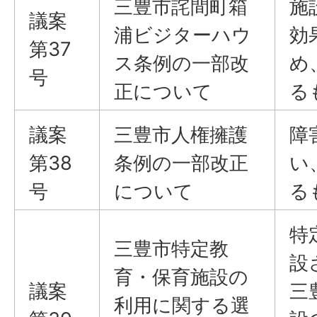
三豊市詫間町箱
施
議案
浦ビジターハウ
効
第37
ス条例の一部改
め
号
正について
る
議案
三豊市人権擁護
障
第38
条例の一部改正
い
号
について
る
特
三豊市特定教
設
育・保育施設の
議案
三
利用に関する選