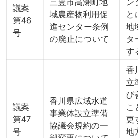
三豊市高瀬町地
ン
議案
域農産物利用促
と
第46
進センター条例
地
号
の廃止について
タ
す
香
立
び
香川県広域水道
議案
こ
事業体設立準備
第47
更
協議会規約の一
号
地
部変更について