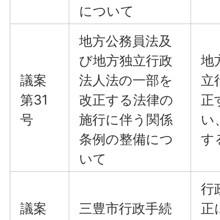
について
地方公務員法及
び地方独立行政
地
議案
法人法の一部を
立
第31
改正する法律の
正
号
施行に伴う関係
い
条例の整備につ
す
いて
行
議案
三豊市行政手続
正