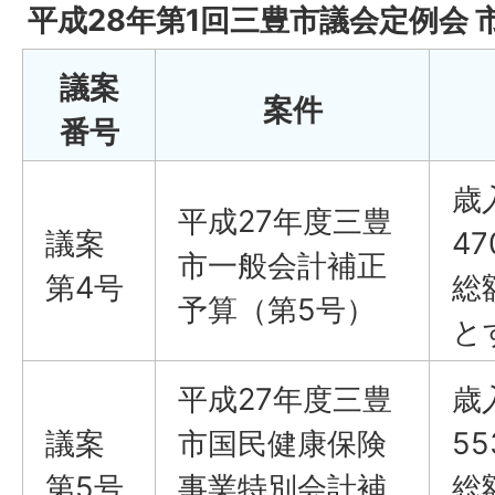
平成28年第1回三豊市議会定例会 
議案
案件
番号
歳
平成27年度三豊
議案
4
市一般会計補正
第4号
総
予算（第5号）
と
平成27年度三豊
歳
議案
市国民健康保険
5
第5号
事業特別会計補
総