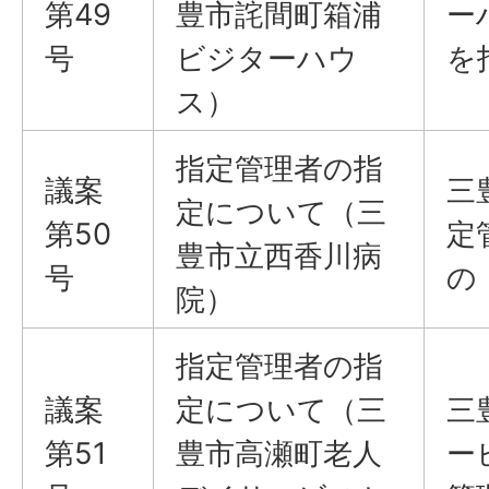
第49
豊市詫間町箱浦
ー
号
ビジターハウ
を
ス）
指定管理者の指
議案
三
定について（三
第50
定
豊市立西香川病
号
の
院）
指定管理者の指
議案
定について（三
三
第51
豊市高瀬町老人
ー