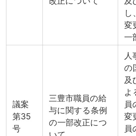
改正について
及
し
変
一
人
の
及
よ
三豊市職員の給
議案
員
与に関する条例
第35
変
の一部改正につ
号
員
いて