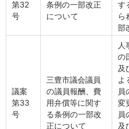
第32
条例の一部改正
す
号
について
ら
部
人
の
及
三豊市議会議員
よ
議案
の議員報酬、費
員
第33
用弁償等に関す
変
号
る条例の一部改
員
正について
及