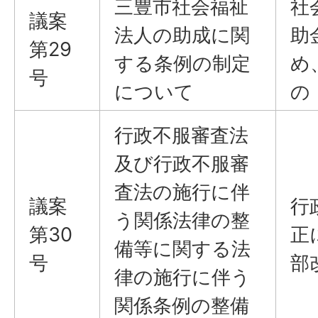
三豊市社会福祉
社
議案
法人の助成に関
助
第29
する条例の制定
め
号
について
の
行政不服審査法
及び行政不服審
査法の施行に伴
議案
行
う関係法律の整
第30
正
備等に関する法
号
部
律の施行に伴う
関係条例の整備