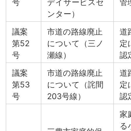
号
デイサービスセ
管
ンター）
議案
市道の路線廃止
道
第52
について（三ノ
定
号
瀬線）
認
議案
市道の路線廃止
道
第53
について（詫間
定
号
203号線）
認
家
る