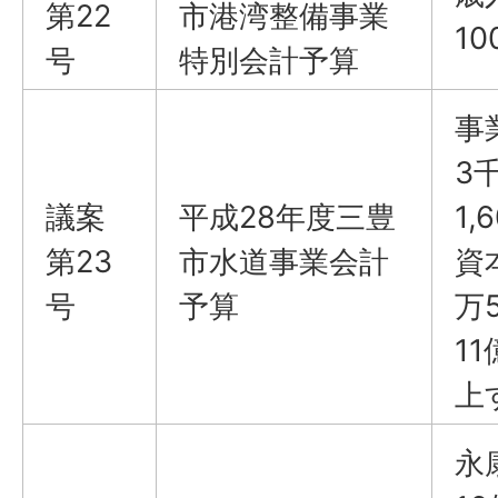
第22
市港湾整備事業
1
号
特別会計予算
事
3
議案
平成28年度三豊
1
第23
市水道事業会計
資
号
予算
万
1
上
永