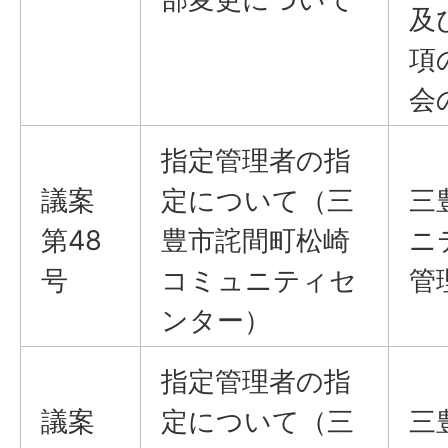
及
項
会
指定管理者の指
議案
定について（三
三
第48
豊市詫間町松崎
ニ
号
コミュニティセ
管
ンター）
指定管理者の指
議案
定について（三
三