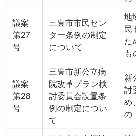
地
議案
三豊市市民セン
民
第27
ター条例の制定
た
号
について
も
三豊市新公立病
新
議案
院改革プラン検
討
第28
討委員会設置条
め
号
例の制定につい
の
て