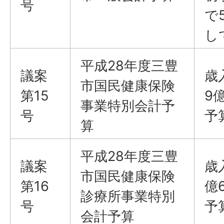
号
で
し
平成28年度三豊
議案
歳
市国民健康保険
第15
9
事業特別会計予
号
予
算
平成28年度三豊
議案
歳
市国民健康保険
第16
億
診療所事業特別
号
予
会計予算