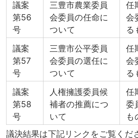
議案
三豊市農業委員
任
第56
会委員の任命に
会
号
ついて
る
議案
三豊市公平委員
任
第57
会委員の選任に
会
号
ついて
る
議案
人権擁護委員候
任
第58
補者の推薦につ
委
号
いて
も
議決結果は下記リンクをご覧くだ