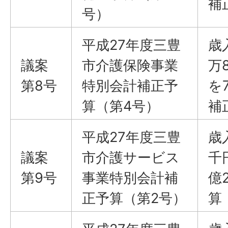
補
号）
平成27年度三豊
歳
議案
市介護保険事業
万
第8号
特別会計補正予
を
算（第4号）
補
平成27年度三豊
歳
議案
市介護サービス
千
第9号
事業特別会計補
億
正予算（第2号）
算