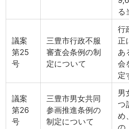
9
る
行
議案
三豊市行政不服
正
第25
審査会条例の制
あ
号
定について
会
定
男
議案
三豊市男女共同
つ
第26
参画推進条例の
め
号
制定について
の