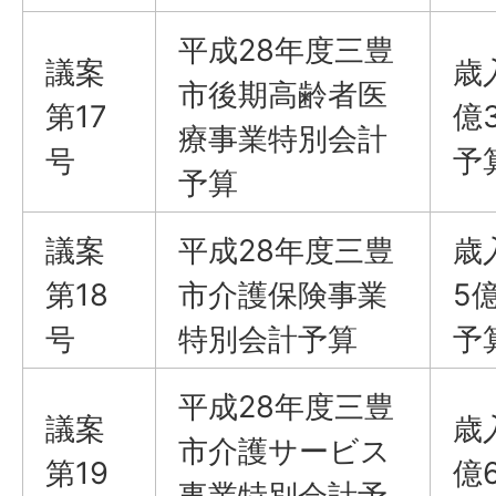
平成28年度三豊
議案
歳
市後期高齢者医
第17
億
療事業特別会計
号
予
予算
議案
平成28年度三豊
歳
第18
市介護保険事業
5
号
特別会計予算
予
平成28年度三豊
議案
歳
市介護サービス
第19
億
事業特別会計予