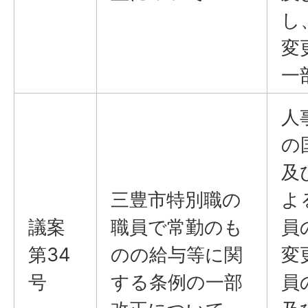
し
変
一
人
の
及
三豊市特別職の
よ
議案
職員で常勤のも
員
第34
のの給与等に関
変
号
する条例の一部
員