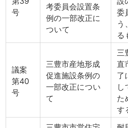
第39
設
考委員会設置条
号
委
例の一部改正に
う
ついて
る
三
三豊市産地形成
直
議案
促進施設条例の
了
第40
一部改正につい
し
号
て
た
す
三豊市市営住宅
耐