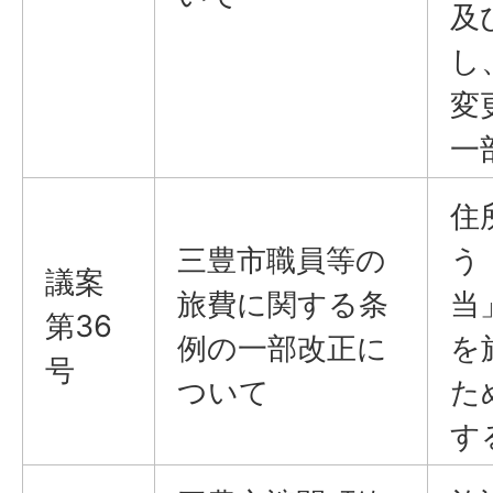
及
し
変
一
住
三豊市職員等の
う
議案
旅費に関する条
当
第36
例の一部改正に
を
号
ついて
た
す