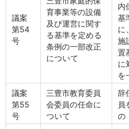
三豊市家庭的保
内
育事業等の設備
議案
基
及び運営に関す
第54
に
る基準を定める
号
施
条例の一部改正
置
について
に
を
議案
三豊市教育委員
辞
第55
会委員の任命に
員
号
ついて
の