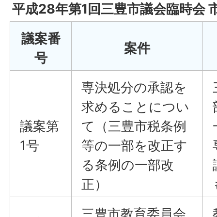
平成28年第1回三豊市議会臨時会 
議案番
案件
号
専決処分の承認を
求めることについ
議案第
て（三豊市税条例
1号
等の一部を改正す
る条例の一部改
正）
三豊市教育委員会