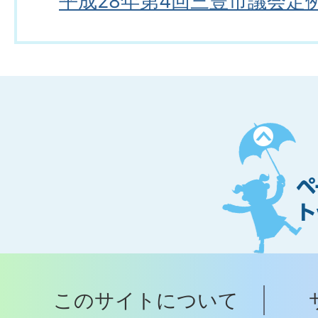
平成28年第4回三豊市議会定
ペ
ー
ジ
ト
ッ
プ
このサイトについて
へ