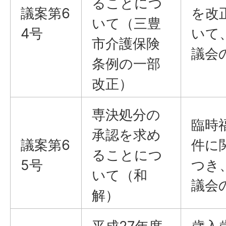
ることにつ
議案第6
を改
いて（三豊
4号
いて
市介護保険
議会
条例の一部
改正）
専決処分の
臨時
承認を求め
議案第6
件に
ることにつ
5号
つき
いて（和
議会
解）