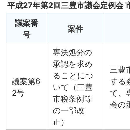
平成27年第2回三豊市議会定例会
議案番
案件
号
専決処分の
承認を求め
三豊
ることにつ
議案第6
する
いて（三豊
2号
て、
市税条例等
会の
の一部改
正）