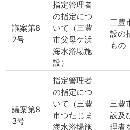
指定管理者
の指定につ
三豊
議案第8
いて（三豊
設の
2号
市父母ケ浜
もの
海水浴場施
設）
指定管理者
の指定につ
いて（三豊
三豊
議案第8
市つたじま
設及
3号
海水浴場施
理者