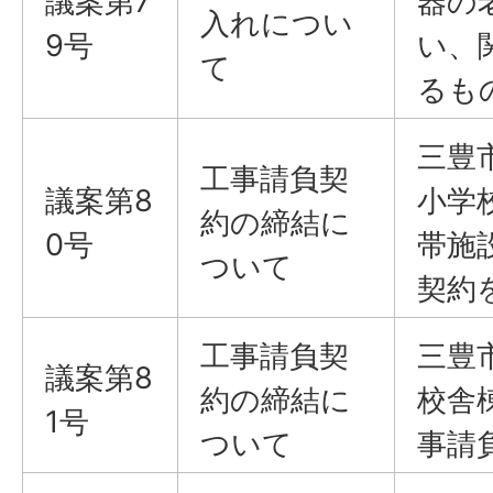
議案第7
器の
入れについ
9号
い、
て
るも
三豊
工事請負契
議案第8
小学
約の締結に
0号
帯施
ついて
契約
工事請負契
三豊
議案第8
約の締結に
校舎
1号
ついて
事請