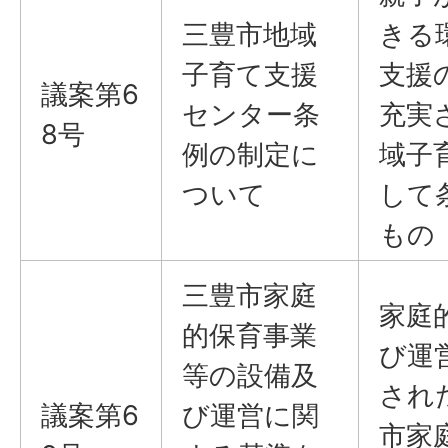
三豊市地域
きる
子育て支援
支援
議案第6
センター条
充実
8号
例の制定に
域子
ついて
して
もの
三豊市家庭
家庭
的保育事業
び運
等の設備及
され
議案第6
び運営に関
市家