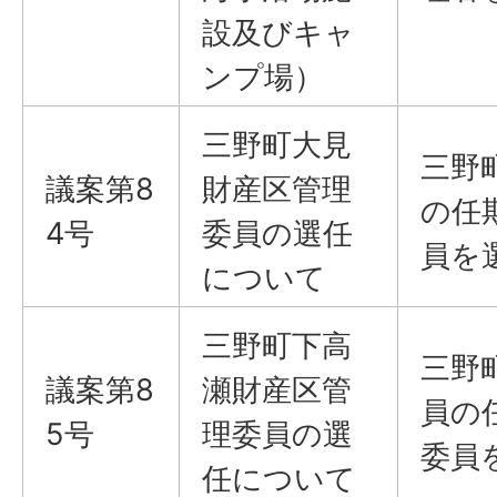
設及びキャ
ンプ場）
三野町大見
三野
議案第8
財産区管理
の任
4号
委員の選任
員を
について
三野町下高
三野
議案第8
瀬財産区管
員の
5号
理委員の選
委員
任について