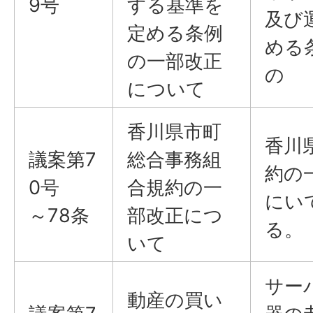
9号
する基準を
及び
定める条例
める
の一部改正
の
について
香川県市町
香川
議案第7
総合事務組
約の
0号
合規約の一
にい
～78条
部改正につ
る。
いて
サー
動産の買い