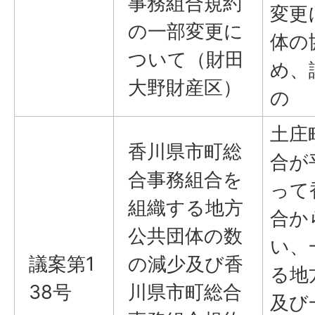
事務組合規約
変更
の一部変更に
体の
ついて（財田
め、
大野財産区）
の
土庄
香川県市町総
合が
合事務組合を
って
組織する地方
合か
公共団体の数
い、
議案第1
の減少及び香
る地
38号
川県市町総合
及び