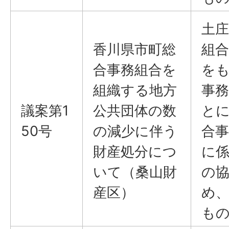
土庄
香川県市町総
組合
合事務組合を
を
組織する地方
事
議案第1
公共団体の数
と
50号
の減少に伴う
合
財産処分につ
に
いて（桑山財
の
産区）
め
も