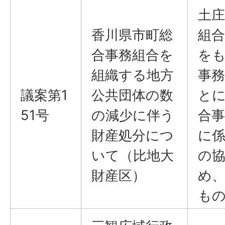
土庄
香川県市町総
組合
合事務組合を
を
組織する地方
事
議案第1
公共団体の数
と
51号
の減少に伴う
合
財産処分につ
に
いて（比地大
の
財産区）
め
も