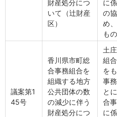
財産処分につ
に
いて（辻財産
の
区）
め
も
土庄
香川県市町総
組合
合事務組合を
を
組織する地方
事
議案第1
公共団体の数
と
45号
の減少に伴う
合
財産処分につ
に