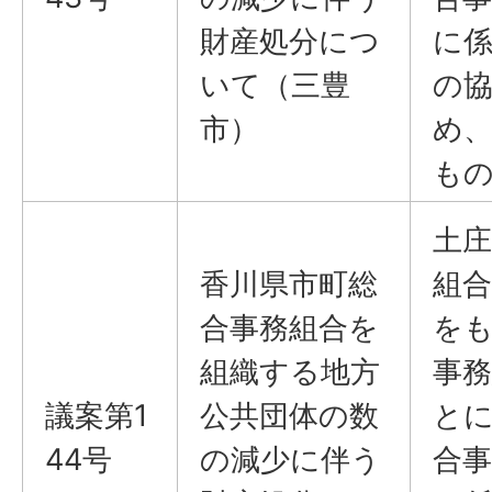
財産処分につ
に
いて（三豊
の
市）
め
も
土庄
香川県市町総
組合
合事務組合を
を
組織する地方
事
議案第1
公共団体の数
と
44号
の減少に伴う
合