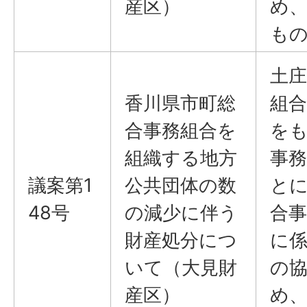
産区）
め
も
土庄
香川県市町総
組合
合事務組合を
を
組織する地方
事
議案第1
公共団体の数
と
48号
の減少に伴う
合
財産処分につ
に
いて（大見財
の
産区）
め