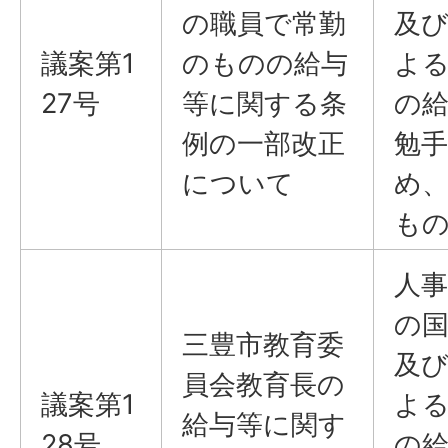
の職員で常勤
及
議案第1
のものの給与
よ
27号
等に関する条
の
例の一部改正
勉
について
め
も
人
の
三豊市教育委
及
員会教育長の
議案第1
よ
給与等に関す
28号
の