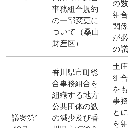
の
事務組合規約
組
の一部変更に
関
ついて（桑山
が
財産区）
の
土庄
香川県市町総
組合
合事務組合を
を
組織する地方
事
公共団体の数
と
議案第1
の減少及び香
を