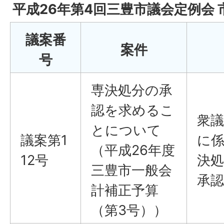
平成26年第4回三豊市議会定例会
議案番
案件
号
専決処分の承
認を求めるこ
衆
とについて
議案第1
に
（平成26年度
12号
決
三豊市一般会
承
計補正予算
（第3号））