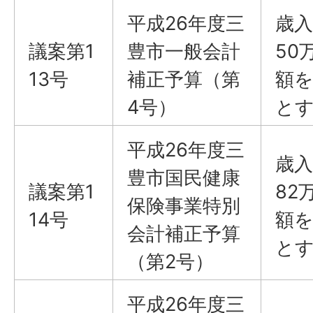
平成26年度三
歳入
議案第1
豊市一般会計
50
13号
補正予算（第
額を
4号）
と
平成26年度三
歳入
豊市国民健康
議案第1
82
保険事業特別
14号
額を
会計補正予算
と
（第2号）
平成26年度三