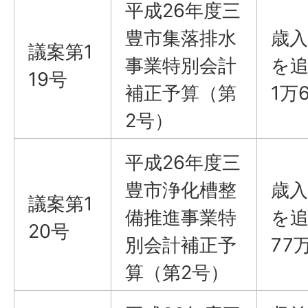
平成26年度三
豊市集落排水
歳入
議案第1
事業特別会計
を追
19号
補正予算（第
1万
2号）
平成26年度三
豊市浄化槽整
歳入
議案第1
備推進事業特
を追
20号
別会計補正予
77
算（第2号）