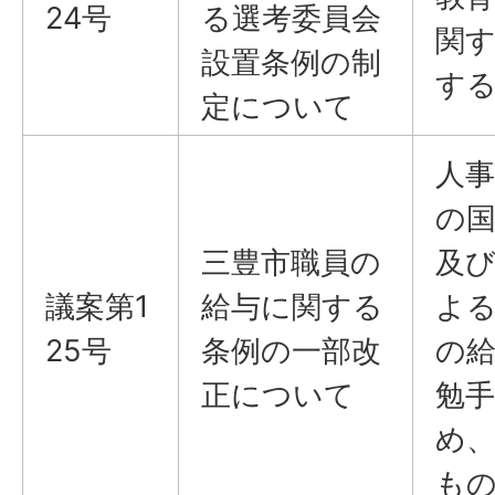
24号
る選考委員会
関
設置条例の制
す
定について
人
の
三豊市職員の
及
議案第1
給与に関する
よ
25号
条例の一部改
の
正について
勉
め
も