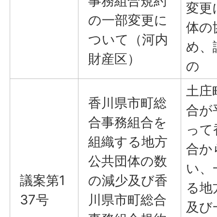
事務組合規約
変更
の一部変更に
体の
ついて（河内
め、
財産区）
の
土庄
香川県市町総
合が
合事務組合を
って
組織する地方
合か
公共団体の数
い、
議案第1
の減少及び香
る地
37号
川県市町総合
及び