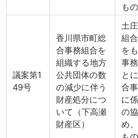
も
土庄
香川県市町総
組合
合事務組合を
を
組織する地方
事
議案第1
公共団体の数
と
49号
の減少に伴う
合
財産処分につ
に
いて（下高瀬
の
財産区）
め
も