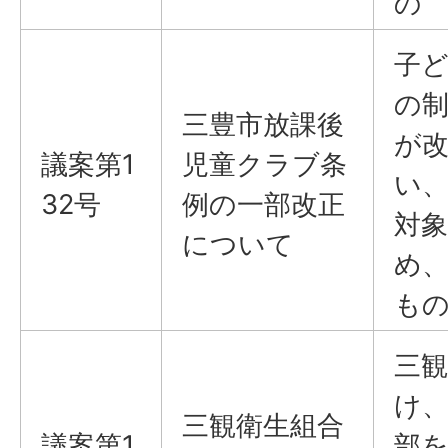
の
子ど
の
三豊市放課後
が
議案第1
児童クラブ条
い
32号
例の一部改正
対
について
め
も
三
け
三観衛生組合
議案第1
部