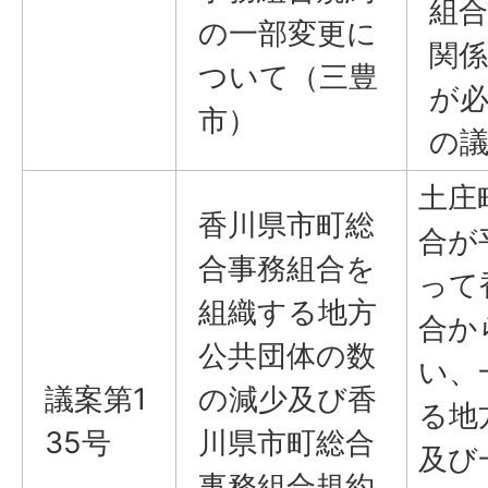
組
の一部変更に
関
ついて（三豊
が
市）
の
土庄
香川県市町総
合が
合事務組合を
って
組織する地方
合か
公共団体の数
い、
議案第1
の減少及び香
る地
35号
川県市町総合
及び
事務組合規約