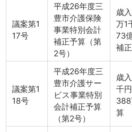
平成26年度三
歳入
豊市介護保険
議案第1
万1
事業特別会計
17号
73
補正予算（第
補正
2号）
平成26年度三
歳入
豊市介護サー
議案第1
千円
ビス事業特別
18号
38
会計補正予算
算
（第2号）