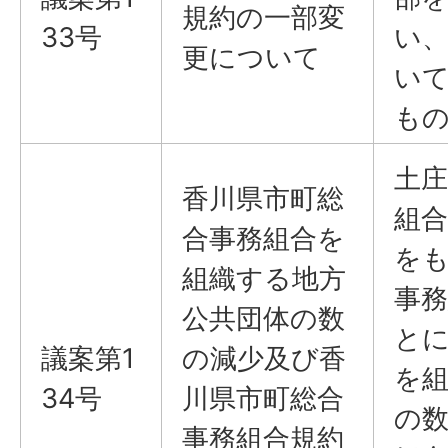
規約の一部変
33号
い
更について
い
も
土庄
香川県市町総
組合
合事務組合を
を
組織する地方
事
公共団体の数
と
議案第1
の減少及び香
を
34号
川県市町総合
の
事務組合規約