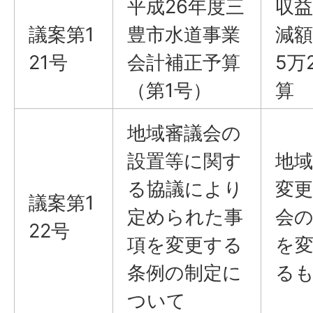
平成26年度三
収益
議案第1
豊市水道事業
減額
21号
会計補正予算
5万
（第1号）
算
地域審議会の
設置等に関す
地
る協議により
変
議案第1
定められた事
会
22号
項を変更する
を
条例の制定に
る
ついて