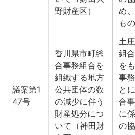
野財産区）
め
も
土庄
香川県市町総
組合
合事務組合を
を
組織する地方
事
議案第1
公共団体の数
と
47号
の減少に伴う
合
財産処分につ
に
いて（神田財
の