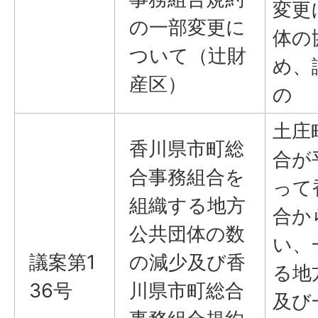
変更
の一部変更に
体の
ついて（辻財
め、
産区）
の
土庄
香川県市町総
合が
合事務組合を
って
組織する地方
合か
公共団体の数
い、
議案第1
の減少及び香
る地
36号
川県市町総合
及び