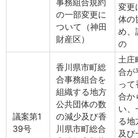
事務組合規約
変更
の一部変更に
体の
ついて（神田
め、
財産区）
の
土庄
香川県市町総
合が
合事務組合を
って
組織する地方
合か
公共団体の数
い、
議案第1
の減少及び香
る地
39号
川県市町総合
及び