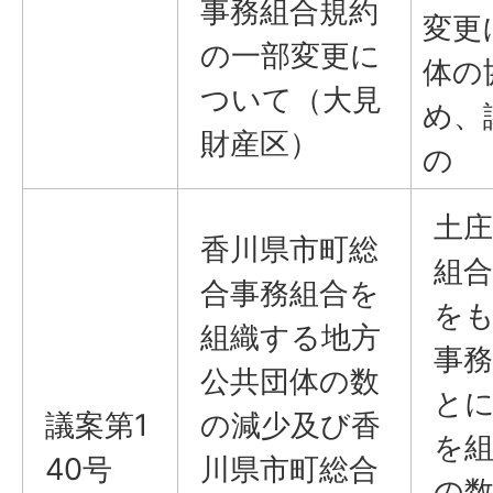
事務組合規約
変更
の一部変更に
体の
ついて（大見
め、
財産区）
の
土庄
香川県市町総
組合
合事務組合を
を
組織する地方
事
公共団体の数
と
議案第1
の減少及び香
を
40号
川県市町総合
の