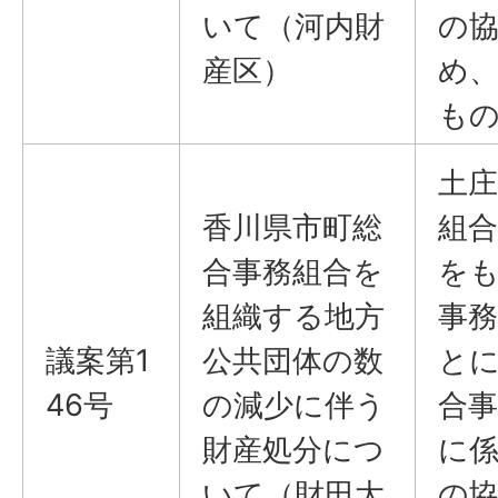
いて（河内財
の
産区）
め
も
土庄
香川県市町総
組合
合事務組合を
を
組織する地方
事
議案第1
公共団体の数
と
46号
の減少に伴う
合
財産処分につ
に
いて（財田大
の