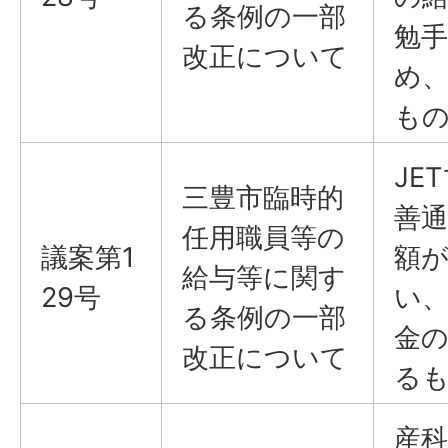
る条例の一部
勉
改正について
め
も
JE
三豊市臨時的
善
任用職員等の
議案第1
額
給与等に関す
29号
い
る条例の一部
金
改正について
る
産