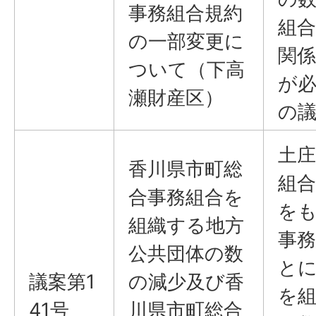
事務組合規約
組
の一部変更に
関
ついて（下高
が
瀬財産区）
の
土庄
香川県市町総
組合
合事務組合を
を
組織する地方
事
公共団体の数
と
議案第1
の減少及び香
を
41号
川県市町総合