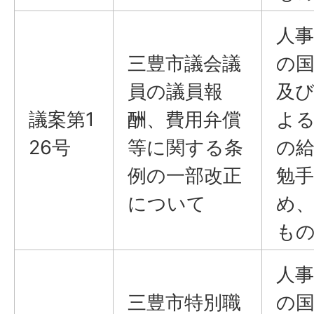
人
三豊市議会議
の
員の議員報
及
議案第1
酬、費用弁償
よ
26号
等に関する条
の
例の一部改正
勉
について
め
も
人
三豊市特別職
の