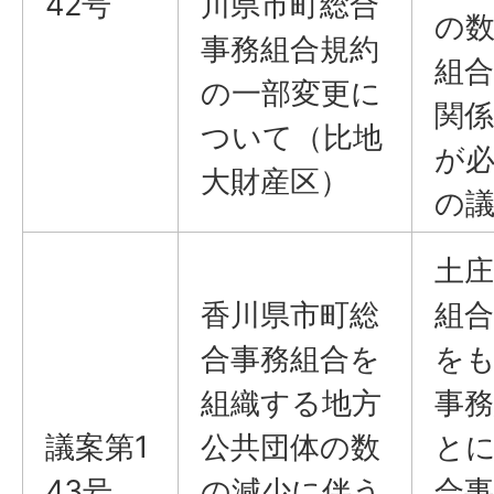
42号
川県市町総合
の
事務組合規約
組
の一部変更に
関
ついて（比地
が
大財産区）
の
土庄
香川県市町総
組合
合事務組合を
を
組織する地方
事
議案第1
公共団体の数
と
43号
の減少に伴う
合