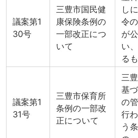
三豊市国民健
し
議案第1
康保険条例の
令
30号
一部改正につ
が
いて
い
る
三
基
三豊市保育所
議案第1
の
条例の一部改
31号
行
正について
う