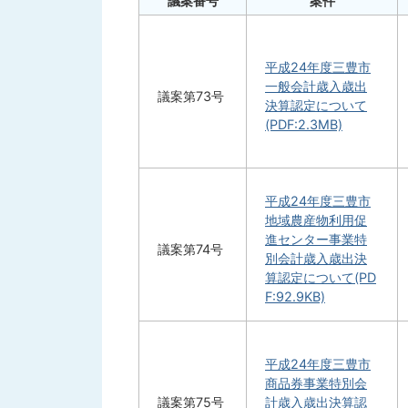
議案番号
案件
平成24年度三豊市
一般会計歳入歳出
議案第73号
決算認定について
(PDF:2.3MB)
平成24年度三豊市
地域農産物利用促
進センター事業特
議案第74号
別会計歳入歳出決
算認定について(PD
F:92.9KB)
平成24年度三豊市
商品券事業特別会
議案第75号
計歳入歳出決算認