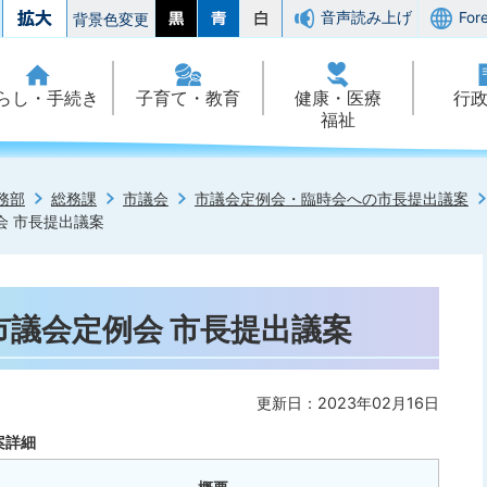
音声読み上げ
For
背景色変更
らし・手続き
子育て・教育
健康・医療
行
福祉
務部
総務課
市議会
市議会定例会・臨時会への市長提出議案
会 市長提出議案
市議会定例会 市長提出議案
更新日：2023年02月16日
案詳細