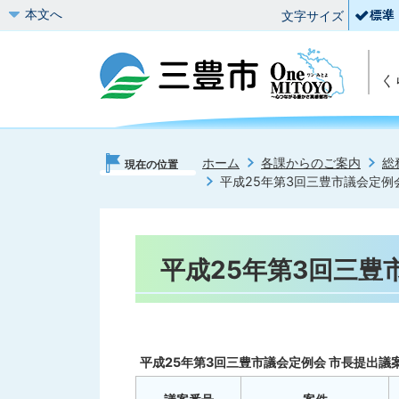
本文へ
文字サイズ
く
ホーム
各課からのご案内
総
現在の位置
平成25年第3回三豊市議会定例
平成25年第3回三豊
平成25年第3回三豊市議会定例会 市長提出議