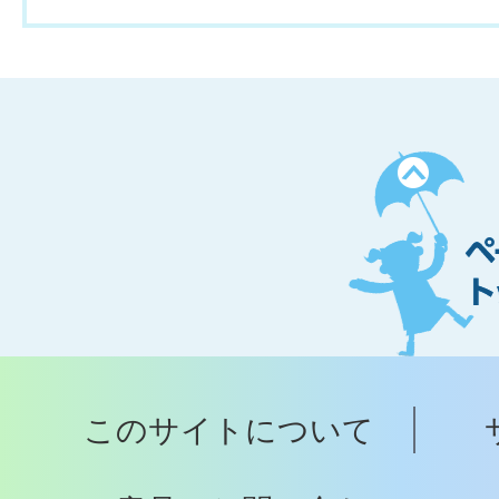
ペ
ー
ジ
ト
ッ
プ
このサイトについて
へ