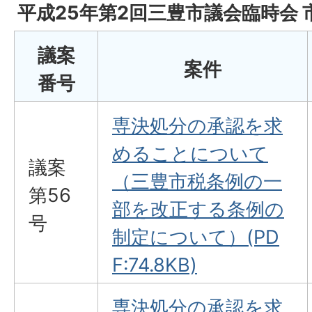
平成25年第2回三豊市議会臨時会
議案
案件
番号
専決処分の承認を求
めることについて
議案
（三豊市税条例の一
第56
部を改正する条例の
号
制定について）(PD
F:74.8KB)
専決処分の承認を求