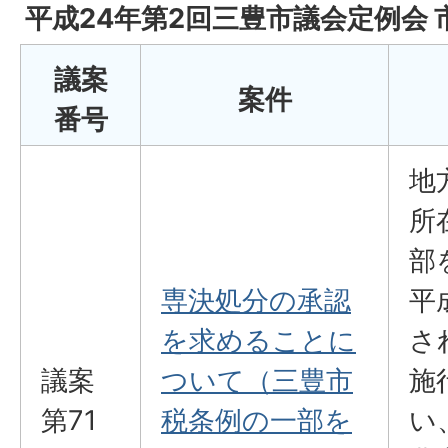
平成24年第2回三豊市議会定例会
議案
案件
番号
地
所
部
専決処分の承認
平
を求めることに
さ
議案
ついて（三豊市
施
第71
税条例の一部を
い