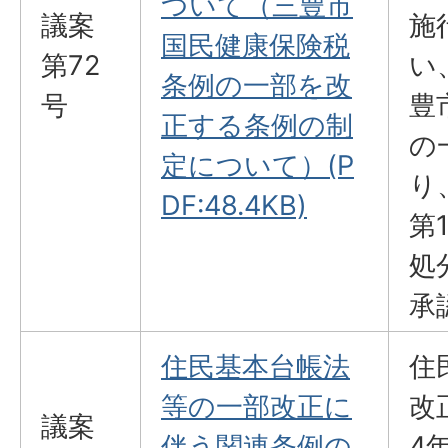
ついて（三豊市
議案
施
国民健康保険税
第72
い
条例の一部を改
号
豊
正する条例の制
の
定について）(P
り
DF:48.4KB)
第
処
承
住民基本台帳法
住
等の一部改正に
改
議案
伴う関連条例の
4