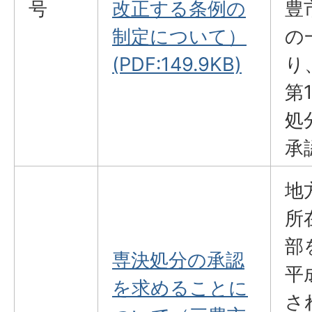
号
改正する条例の
豊
制定について）
の
(PDF:149.9KB)
り
第
処
承
地
所
部
専決処分の承認
平
を求めることに
さ