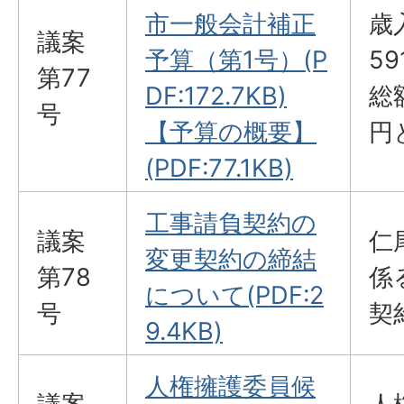
市一般会計補正
歳
議案
予算（第1号）(P
5
第77
DF:172.7KB)
総
号
【予算の概要】
円
(PDF:77.1KB)
工事請負契約の
議案
仁
変更契約の締結
第78
係
について(PDF:2
号
契
9.4KB)
人権擁護委員候