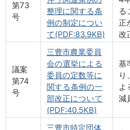
第73
整理に関する条
る
号
例の制定につい
正
て(PDF:83.9KB)
改
三豊市農業委員
会の選挙による
基
議案
委員の定数等に
り
第74
関する条例の一
よ
号
部改正について
減
(PDF:40.5KB)
三豊市特定団体