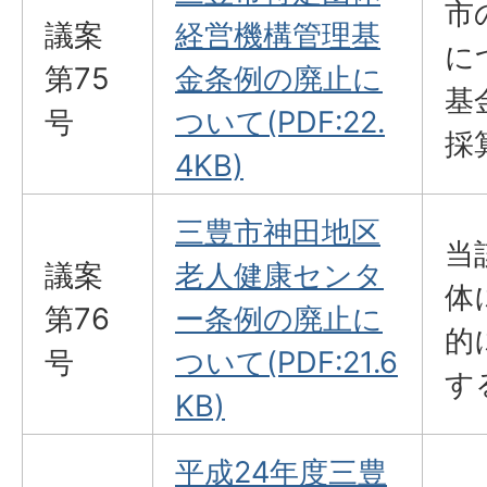
市
議案
経営機構管理基
に
第75
金条例の廃止に
基
号
ついて(PDF:22.
採
4KB)
三豊市神田地区
当
議案
老人健康センタ
体
第76
ー条例の廃止に
的
号
ついて(PDF:21.6
す
KB)
平成24年度三豊