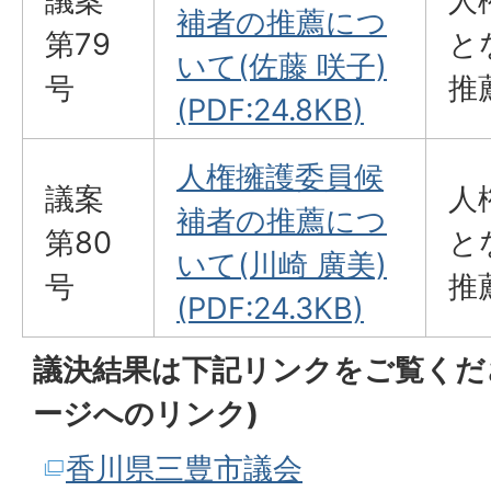
議案
人
補者の推薦につ
第79
と
いて(佐藤 咲子)
号
推
(PDF:24.8KB)
人権擁護委員候
議案
人
補者の推薦につ
第80
と
いて(川崎 廣美)
号
推
(PDF:24.3KB)
議決結果は下記リンクをご覧くだ
ージへのリンク)
香川県三豊市議会