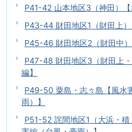
P41-42 山本地区3（神田）
P43-44 財田地区1（財田上
P45-46 財田地区2（財田中
P47-48 財田地区3（財田
編】
P49-50 粟島・志々島【風
雨）】
P51-52 詫間地区1（大浜
害編（台風・豪雨）】