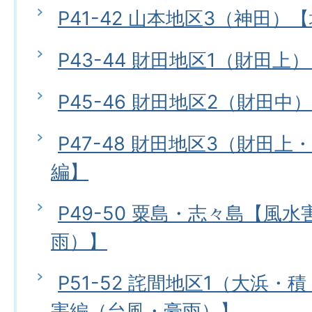
P41-42 山本地区3（神田）
P43-44 財田地区1（財田上
P45-46 財田地区2（財田中
P47-48 財田地区3（財田
編】
P49-50 粟島・志々島【風
雨）】
P51-52 詫間地区1（大浜
害編（台風・豪雨）】