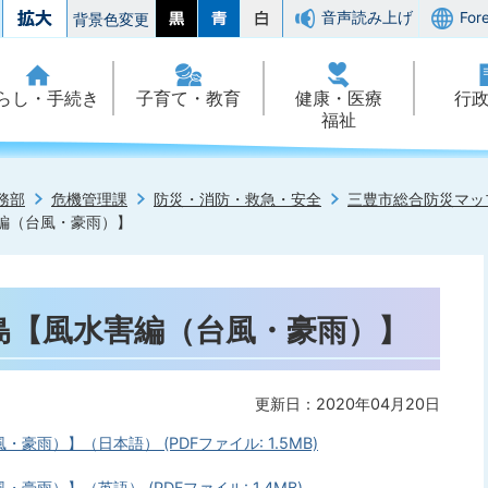
音声読み上げ
For
背景色変更
らし・手続き
子育て・教育
健康・医療
行
福祉
務部
危機管理課
防災・消防・救急・安全
三豊市総合防災マッ
害編（台風・豪雨）】
志々島【風水害編（台風・豪雨）】
更新日：2020年04月20日
・豪雨）】（日本語） (PDFファイル: 1.5MB)
豪雨）】（英語） (PDFファイル: 1.4MB)