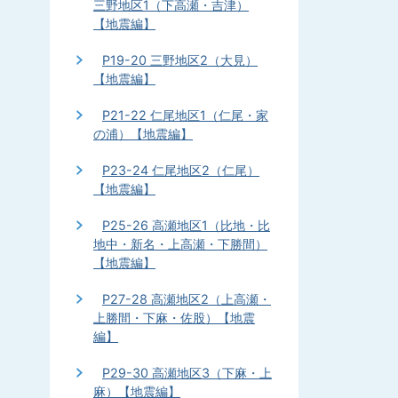
三野地区1（下高瀬・吉津）
【地震編】
P19-20 三野地区2（大見）
【地震編】
P21-22 仁尾地区1（仁尾・家
の浦）【地震編】
P23-24 仁尾地区2（仁尾）
【地震編】
P25-26 高瀬地区1（比地・比
地中・新名・上高瀬・下勝間）
【地震編】
P27-28 高瀬地区2（上高瀬・
上勝間・下麻・佐股）【地震
編】
P29-30 高瀬地区3（下麻・上
麻）【地震編】