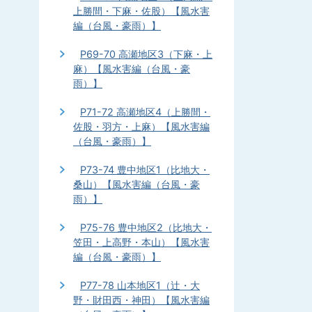
上勝間・下麻・佐股）【風水害
編（台風・豪雨）】
P69-70 高瀬地区3（下麻・上
麻）【風水害編（台風・豪
雨）】
P71-72 高瀬地区4（上勝間・
佐股・羽方・上麻）【風水害編
（台風・豪雨）】
P73-74 豊中地区1（比地大・
桑山）【風水害編（台風・豪
雨）】
P75-76 豊中地区2（比地大・
笠田・上高野・本山）【風水害
編（台風・豪雨）】
P77-78 山本地区1（辻・大
野・財田西・神田）【風水害編