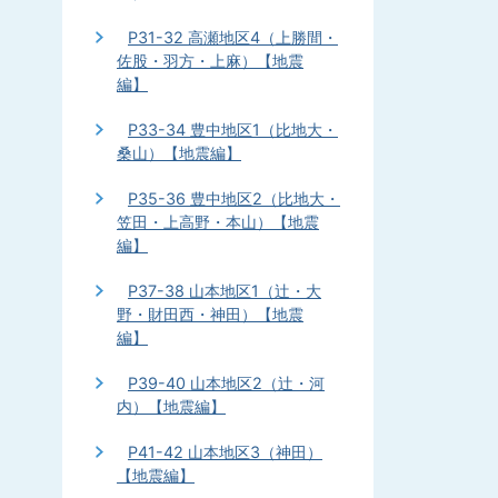
P31-32 高瀬地区4（上勝間・
佐股・羽方・上麻）【地震
編】
P33-34 豊中地区1（比地大・
桑山）【地震編】
P35-36 豊中地区2（比地大・
笠田・上高野・本山）【地震
編】
P37-38 山本地区1（辻・大
野・財田西・神田）【地震
編】
P39-40 山本地区2（辻・河
内）【地震編】
P41-42 山本地区3（神田）
【地震編】