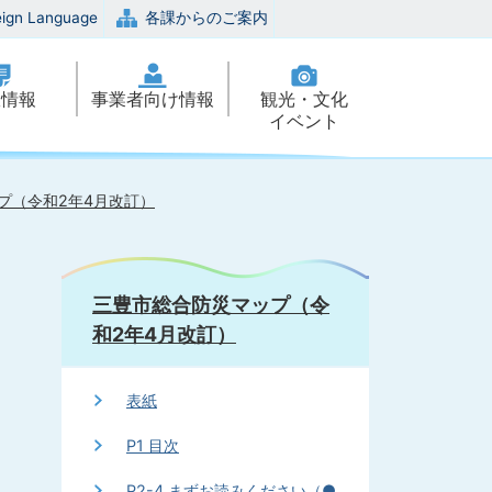
eign Language
各課からのご案内
政情報
事業者向け情報
観光・文化
イベント
プ（令和2年4月改訂）
三豊市総合防災マップ（令
和2年4月改訂）
表紙
P1 目次
P2-4 まずお読みください（●