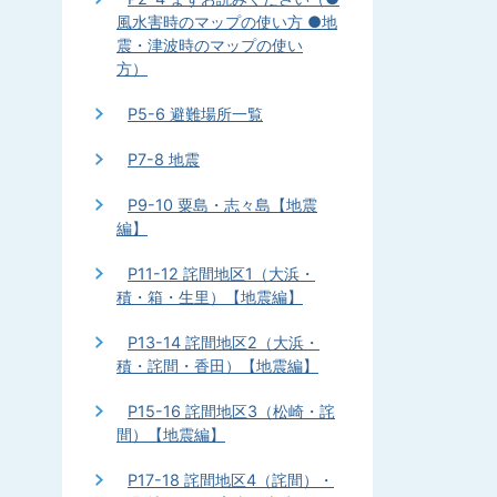
風水害時のマップの使い方 ●地
震・津波時のマップの使い
方）
P5-6 避難場所一覧
P7-8 地震
P9-10 粟島・志々島【地震
編】
P11-12 詫間地区1（大浜・
積・箱・生里）【地震編】
P13-14 詫間地区2（大浜・
積・詫間・香田）【地震編】
P15-16 詫間地区3（松崎・詫
間）【地震編】
P17-18 詫間地区4（詫間）・