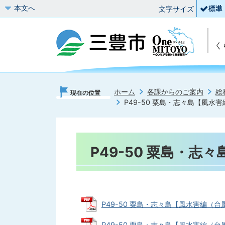
本文へ
文字サイズ
く
ホーム
各課からのご案内
総
現在の位置
P49-50 粟島・志々島【風水
P49-50 粟島・
P49-50 粟島・志々島【風水害編（台風
P49-50 粟島・志々島【風水害編（台風・