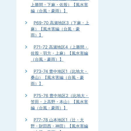
上勝間・下麻・佐股）【風水害
編（台風・豪雨）】
P69-70 高瀬地区3（下麻・上
麻）【風水害編（台風・豪
雨）】
P71-72 高瀬地区4（上勝間・
佐股・羽方・上麻）【風水害編
（台風・豪雨）】
P73-74 豊中地区1（比地大・
桑山）【風水害編（台風・豪
雨）】
P75-76 豊中地区2（比地大・
笠田・上高野・本山）【風水害
編（台風・豪雨）】
P77-78 山本地区1（辻・大
野・財田西・神田）【風水害編