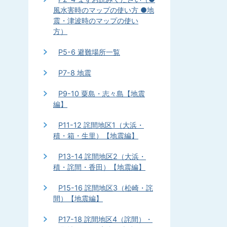
風水害時のマップの使い方 ●地
震・津波時のマップの使い
方）
P5-6 避難場所一覧
P7-8 地震
P9-10 粟島・志々島【地震
編】
P11-12 詫間地区1（大浜・
積・箱・生里）【地震編】
P13-14 詫間地区2（大浜・
積・詫間・香田）【地震編】
P15-16 詫間地区3（松崎・詫
間）【地震編】
P17-18 詫間地区4（詫間）・