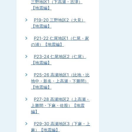
三野地区1（下高瀬・吉津）
【地震編】
P19-20 三野地区2（大見）
【地震編】
P21-22 仁尾地区1（仁尾・家
の浦）【地震編】
P23-24 仁尾地区2（仁尾）
【地震編】
P25-26 高瀬地区1（比地・比
地中・新名・上高瀬・下勝間）
【地震編】
P27-28 高瀬地区2（上高瀬・
上勝間・下麻・佐股）【地震
編】
P29-30 高瀬地区3（下麻・上
麻）【地震編】