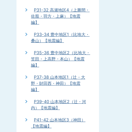
P31-32 高瀬地区4（上勝間・
佐股・羽方・上麻）【地震
編】
P33-34 豊中地区1（比地大・
桑山）【地震編】
P35-36 豊中地区2（比地大・
笠田・上高野・本山）【地震
編】
P37-38 山本地区1（辻・大
野・財田西・神田）【地震
編】
P39-40 山本地区2（辻・河
内）【地震編】
P41-42 山本地区3（神田）
【地震編】