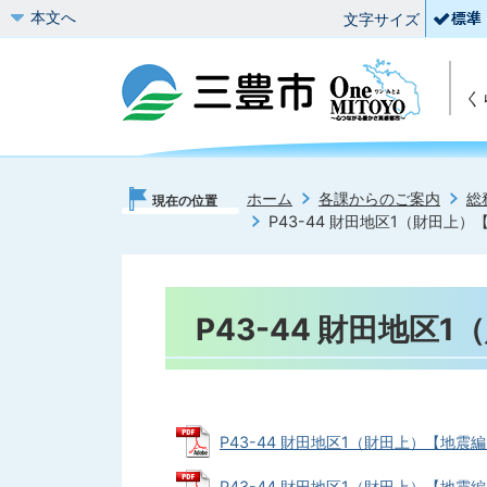
本文へ
文字サイズ
く
ホーム
各課からのご案内
総
現在の位置
P43-44 財田地区1（財田上）
P43-44 財田地区
P43-44 財田地区1（財田上）【地震編】
P43-44 財田地区1（財田上）【地震編】