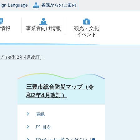
eign Language
各課からのご案内
政情報
事業者向け情報
観光・文化
イベント
プ（令和2年4月改訂）
三豊市総合防災マップ（令
和2年4月改訂）
表紙
P1 目次
P2-4 まずお読みください（●