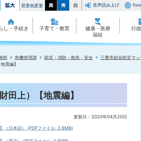
音声読み上げ
For
背景色変更
らし・手続き
子育て・教育
健康・医療
行
福祉
務部
危機管理課
防災・消防・救急・安全
三豊市総合防災マッ
【地震編】
1（財田上）【地震編】
更新日：2020年04月20日
（日本語） (PDFファイル: 2.8MB)
（英語） (PDFファイル: 2.8MB)