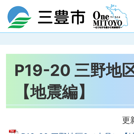
P19-20 三野
【地震編】
更