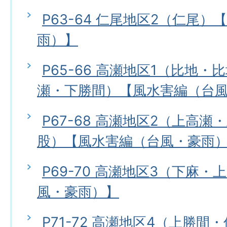
P63-64 仁尾地区2（仁尾
雨）】
P65-66 高瀬地区1（比地
瀬・下勝間）【風水害編（台
P67-68 高瀬地区2（上高
股）【風水害編（台風・豪雨
P69-70 高瀬地区3（下麻
風・豪雨）】
P71-72 高瀬地区4（上勝