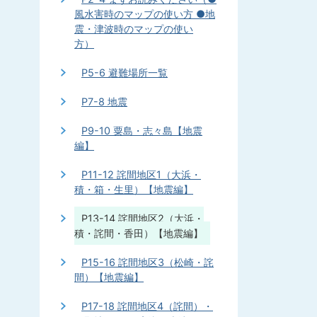
風水害時のマップの使い方 ●地
震・津波時のマップの使い
方）
P5-6 避難場所一覧
P7-8 地震
P9-10 粟島・志々島【地震
編】
P11-12 詫間地区1（大浜・
積・箱・生里）【地震編】
P13-14 詫間地区2（大浜・
積・詫間・香田）【地震編】
P15-16 詫間地区3（松崎・詫
間）【地震編】
P17-18 詫間地区4（詫間）・