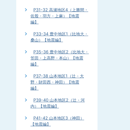
P31-32 高瀬地区4（上勝間・
佐股・羽方・上麻）【地震
編】
P33-34 豊中地区1（比地大・
桑山）【地震編】
P35-36 豊中地区2（比地大・
笠田・上高野・本山）【地震
編】
P37-38 山本地区1（辻・大
野・財田西・神田）【地震
編】
P39-40 山本地区2（辻・河
内）【地震編】
P41-42 山本地区3（神田）
【地震編】