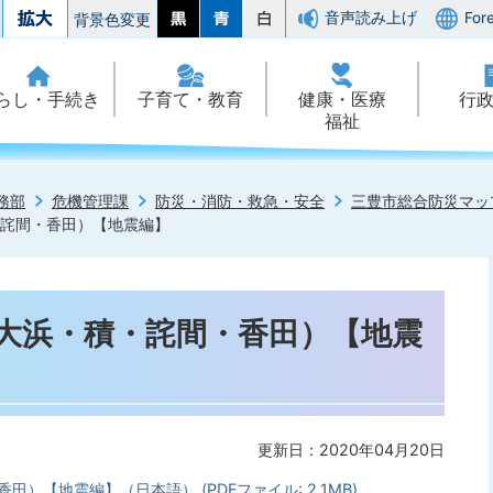
音声読み上げ
For
背景色変更
らし・手続き
子育て・教育
健康・医療
行
福祉
務部
危機管理課
防災・消防・救急・安全
三豊市総合防災マッ
積・詫間・香田）【地震編】
2（大浜・積・詫間・香田）【地震
更新日：2020年04月20日
香田）【地震編】（日本語） (PDFファイル: 2.1MB)