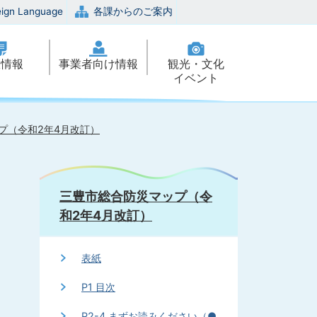
eign Language
各課からのご案内
政情報
事業者向け情報
観光・文化
イベント
プ（令和2年4月改訂）
三豊市総合防災マップ（令
和2年4月改訂）
表紙
P1 目次
P2-4 まずお読みください（●