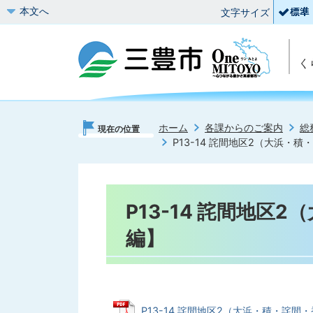
本文へ
文字サイズ
く
ホーム
各課からのご案内
総
現在の位置
P13-14 詫間地区2（大浜・
P13-14 詫間地区
編】
P13-14 詫間地区2（大浜・積・詫間・