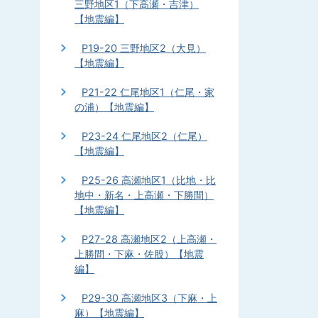
三野地区1（下高瀬・吉津）
【地震編】
P19-20 三野地区2（大見）
【地震編】
P21-22 仁尾地区1（仁尾・家
の浦）【地震編】
P23-24 仁尾地区2（仁尾）
【地震編】
P25-26 高瀬地区1（比地・比
地中・新名・上高瀬・下勝間）
【地震編】
P27-28 高瀬地区2（上高瀬・
上勝間・下麻・佐股）【地震
編】
P29-30 高瀬地区3（下麻・上
麻）【地震編】