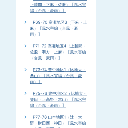
上勝間・下麻・佐股）【風水害
編（台風・豪雨）】
P69-70 高瀬地区3（下麻・上
麻）【風水害編（台風・豪
雨）】
P71-72 高瀬地区4（上勝間・
佐股・羽方・上麻）【風水害編
（台風・豪雨）】
P73-74 豊中地区1（比地大・
桑山）【風水害編（台風・豪
雨）】
P75-76 豊中地区2（比地大・
笠田・上高野・本山）【風水害
編（台風・豪雨）】
P77-78 山本地区1（辻・大
野・財田西・神田）【風水害編